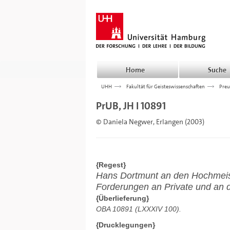
Home
Suche
UHH
>>>
Fakultät für Geisteswissenschaften
>>>
Preu
PrUB, JH I 10891
© Daniela Negwer, Erlangen (2003)
{Regest}
Hans Dortmunt an den Hochmeist
Forderungen an Private und an 
{Überlieferung}
OBA 10891 (LXXXIV 100).
{Drucklegungen}