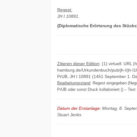
Regest:
JH I 10891.
{Diplomatische Erörterung des Stücks
Zitieren dieser Edition
: (1) virtuell: URL (
hamburg.de/Urkundenbuch/pub/jh-I/jh-I1
PrUB, JH I 10891 (1451 September 1. Da
Bearbeitungsstand
: Regest eingegeben (Negw
PrUB oder sonst Druck kollationiert () – Text 
Datum der Erstanlage:
Montag, 8. Septe
Stuart Jenks