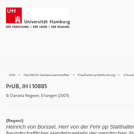
UHH
>>>
Fakultät für Geisteswissenschaften
>>>
Preußische Landesforschung
>>>
Urkund
PrUB, JH I 10885
© Daniela Negwer, Erlangen (2003)
{Regest}
Heinrich von Borssel, Herr von der Fehr pp Statthalt
freundschaftlicher Handelsverkehr der wendischen St