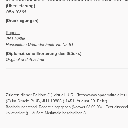
{Überlieferung}
OBA 10885.
{Drucklegungen}
Regest:
JH I 10885.
Hansisches Urkundenbuch VIII Nr. 81.
{Diplomatische Erörterung des Stücks}
Original und Abschrift.
Zitieren dieser Edition
: (1) virtuell: URL (http://www.spaetmittelal
(2) im Druck: PrUB, JH I 10885 ([1451] August 29. Fehr).
Bearbeitungsstand
: Regest eingegeben (Negwer 08.09.03) – Text eingegeben
kollationiert () – äußere Merkmale beschreiben ()