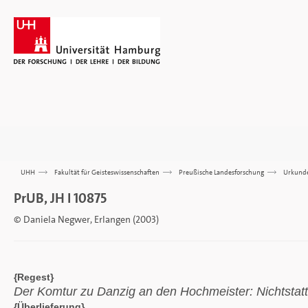
UHH
>>>
Fakultät für Geisteswissenschaften
>>>
Preußische Landesforschung
>>>
Urkund
PrUB, JH I 10875
© Daniela Negwer, Erlangen (2003)
{Regest}
Der Komtur zu Danzig an den Hochmeister: Nichtsta
{Überlieferung}