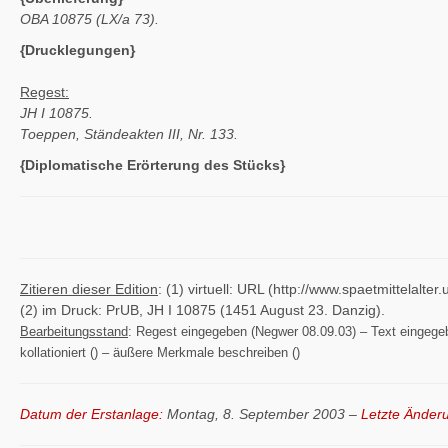
OBA 10875 (LX/a 73).
{Drucklegungen}
Regest:
JH I 10875.
Toeppen, Ständeakten III, Nr. 133.
{Diplomatische Erörterung des Stücks}
Zitieren dieser Edition
: (1) virtuell: URL (http://www.spaetmittelal
(2) im Druck: PrUB, JH I 10875 (1451 August 23. Danzig).
Bearbeitungsstand
: Regest eingegeben (Negwer 08.09.03) – Text eingegeben
kollationiert () – äußere Merkmale beschreiben ()
Datum der Erstanlage:
Montag, 8. September 2003 –
Letzte Änder