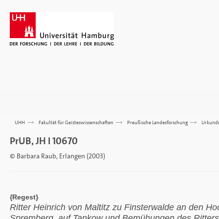
UHH
>>>
Fakultät für Geisteswissenschaften
>>>
Preußische Landesforschung
>>>
Urkund
PrUB, JH I 10670
© Barbara Raub, Erlangen (2003)
{Regest}
Ritter Heinrich von Maltitz zu Finsterwalde an den Ho
Spremberg, auf Tankow und Bemühungen des Ritters H