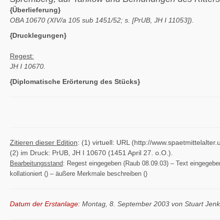
{Überlieferung}
OBA 10670 (XIV/a 105 sub 1451/52; s. [PrUB, JH I 11053]).
{Drucklegungen}
Regest:
JH I 10670.
{Diplomatische Erörterung des Stücks}
Zitieren dieser Edition
: (1) virtuell: URL (http://www.spaetmittelal
(2) im Druck: PrUB, JH I 10670 (1451 April 27. o.O.).
Bearbeitungsstand
: Regest eingegeben (Raub 08.09.03) – Text eingegeben (
kollationiert () – äußere Merkmale beschreiben ()
Datum der Erstanlage:
Montag, 8. September 2003 von Stuart Jen