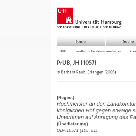
Home
Suche
UHH
>>>
Fakultät für Geisteswissenschaften
>>>
Preu
PrUB, JH I 10571
© Barbara Raub, Erlangen (2003)
{Regest}
Hochmeister an den Landkomtur 
königlichen Hof gegen etwaige 
Untertanen auf Anregung des Pa
{Überlieferung}
OBA 10571 (105, 51).