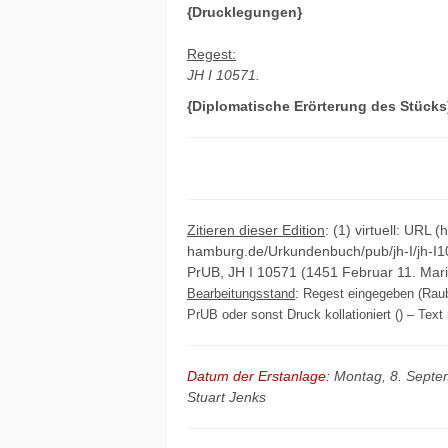
{Drucklegungen}
Regest:
JH I 10571.
{Diplomatische Erörterung des Stücks
Zitieren dieser Edition
: (1) virtuell: URL (
hamburg.de/Urkundenbuch/pub/jh-I/jh-I1
PrUB, JH I 10571 (1451 Februar 11. Mar
Bearbeitungsstand
: Regest eingegeben (Raub
PrUB oder sonst Druck kollationiert () – Text 
Datum der Erstanlage:
Montag, 8. Septe
Stuart Jenks