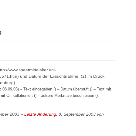
}
http://www.spaetmittelalter.uni-
0571.htm) und Datum der Einsichtnahme; (2) im Druck:
ienburg).
 08.09.03) – Text eingegeben () – Datum überprüft () – Text mit
mit Or. kollationiert () – äußere Merkmale beschreiben ()
mber 2003 –
Letzte Änderung:
8. September 2003 von