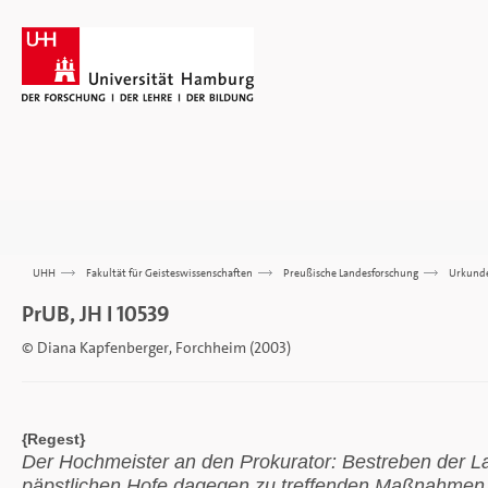
UHH
>>>
Fakultät für Geisteswissenschaften
>>>
Preußische Landesforschung
>>>
Urkund
PrUB, JH I 10539
© Diana Kapfenberger, Forchheim (2003)
{Regest}
Der Hochmeister an den Prokurator: Bestreben der Lan
päpstlichen Hofe dagegen zu treffenden Maßnahmen