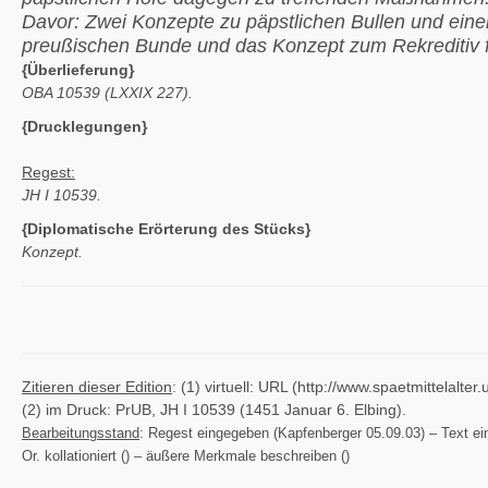
Davor: Zwei Konzepte zu päpstlichen Bullen und eine
preußischen Bunde und das Konzept zum Rekreditiv fü
{Überlieferung}
OBA 10539 (LXXIX 227).
{Drucklegungen}
Regest:
JH I 10539.
{Diplomatische Erörterung des Stücks}
Konzept.
Zitieren dieser Edition
: (1) virtuell: URL (http://www.spaetmittelal
(2) im Druck: PrUB, JH I 10539 (1451 Januar 6. Elbing).
Bearbeitungsstand
: Regest eingegeben (Kapfenberger 05.09.03) – Text eing
Or. kollationiert () – äußere Merkmale beschreiben ()