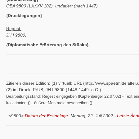
OBA 9800 (LXXXV 102). undatiert (nach 1447).
{Drucklegungen}
Regest:
JH I 9800.
{Diplomatische Erörterung des Stücks}
Zitieren dieser Edition
: (1) virtuell: URL (http://www.spaetmittelal
(2) im Druck: PrUB, JH I 9800 (1448-1449. o.O.).
Bearbeitungsstand
: Regest eingegeben (Kapfenberger 22.07.02) - Text einge
kollationiert () - äußere Merkmale beschreiben ()
<9800>
Datum der Erstanlage:
Montag, 22. Juli 2002 -
Letzte Änd