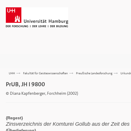
UHH
>>>
Fakultät für Geisteswissenschaften
>>>
Preußische Landesforschung
>>>
Urkund
PrUB, JH I 9800
© Diana Kapfenberger, Forchheim (2002)
{Regest}
Zinsverzeichnis der Komturei Gollub aus der Zeit de
{Überlieferung}