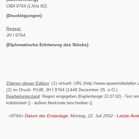
OBA 9764 (LXI/a 82).
{Drucklegungen}
Regest:
JH I 9764.
{Diplomatische Erörterung des Stücks}
Zitieren dieser Edition
: (1) virtuell: URL (http://www.spaetmittelal
(2) im Druck: PrUB, JH I 9764 (1448 Dezember 25. o.O.).
Bearbeitungsstand
: Regest eingegeben (Kapfenberger 22.07.02) - Text einge
kollationiert () - äußere Merkmale beschreiben ()
<9764>
Datum der Erstanlage:
Montag, 22. Juli 2002 -
Letzte Änd