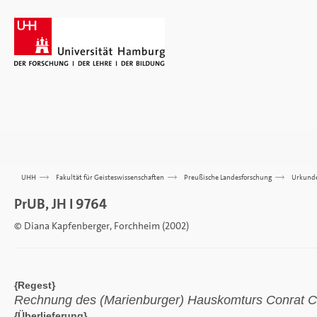
UHH
>>>
Fakultät für Geisteswissenschaften
>>>
Preußische Landesforschung
>>>
Urkund
PrUB, JH I 9764
© Diana Kapfenberger, Forchheim (2002)
{Regest}
Rechnung des (Marienburger) Hauskomturs Conrat Cz
{Überlieferung}