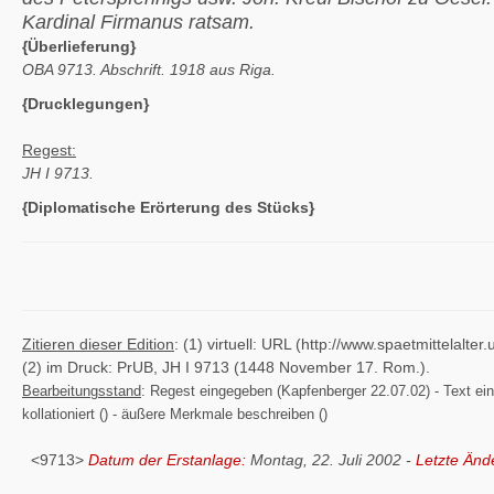
Kardinal Firmanus ratsam.
{Überlieferung}
OBA 9713. Abschrift. 1918 aus Riga.
{Drucklegungen}
Regest:
JH I 9713.
{Diplomatische Erörterung des Stücks}
Zitieren dieser Edition
: (1) virtuell: URL (http://www.spaetmittelal
(2) im Druck: PrUB, JH I 9713 (1448 November 17. Rom.).
Bearbeitungsstand
: Regest eingegeben (Kapfenberger 22.07.02) - Text einge
kollationiert () - äußere Merkmale beschreiben ()
<9713>
Datum der Erstanlage:
Montag, 22. Juli 2002 -
Letzte Änd