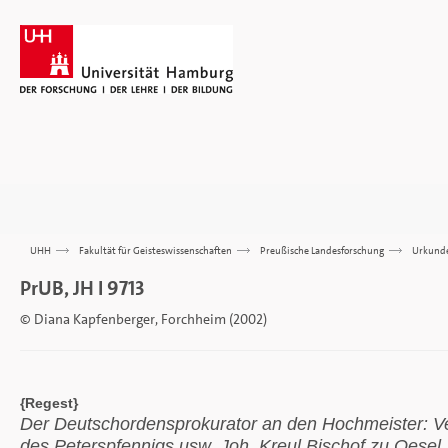
UHH
>>>
Fakultät für Geisteswissenschaften
>>>
Preußische Landesforschung
>>>
Urkund
PrUB, JH I 9713
© Diana Kapfenberger, Forchheim (2002)
{Regest}
Der Deutschordensprokurator an den Hochmeister: 
des Peterspfennigs usw. Joh. Kreul Bischof zu Oese