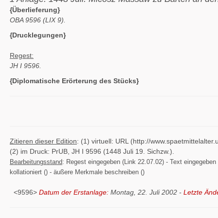
{Überlieferung}
OBA 9596 (LIX 9).
{Drucklegungen}
Regest:
JH I 9596.
{Diplomatische Erörterung des Stücks}
Zitieren dieser Edition
: (1) virtuell: URL (http://www.spaetmittelal
(2) im Druck: PrUB, JH I 9596 (1448 Juli 19. Sichzw.).
Bearbeitungsstand
: Regest eingegeben (Link 22.07.02) - Text eingegeben ()
kollationiert () - äußere Merkmale beschreiben ()
<9596>
Datum der Erstanlage:
Montag, 22. Juli 2002 -
Letzte Änd