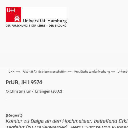
UHH
>>>
Fakultät für Geisteswissenschaften
>>>
Preußische Landesforschung
>>>
Urkund
PrUB, JH I 9574
© Christina Link, Erlangen (2002)
{Regest}
Komtur zu Balga an den Hochmeister: betreffend Er
Tagfahrt (zu Marienwerder). Herr Cuntcze von Kuns