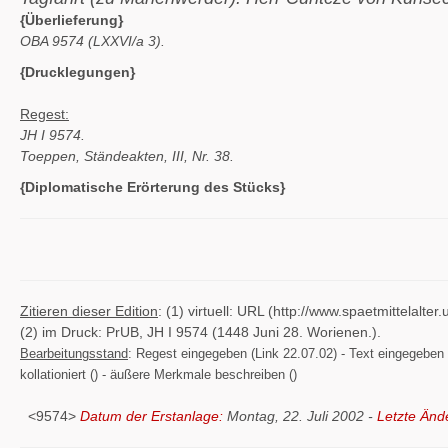
{Überlieferung}
OBA 9574 (LXXVI/a 3).
{Drucklegungen}
Regest:
JH I 9574.
Toeppen, Ständeakten, III, Nr. 38.
{Diplomatische Erörterung des Stücks}
Zitieren dieser Edition
: (1) virtuell: URL (http://www.spaetmittelal
(2) im Druck: PrUB, JH I 9574 (1448 Juni 28. Worienen.).
Bearbeitungsstand
: Regest eingegeben (Link 22.07.02) - Text eingegeben ()
kollationiert () - äußere Merkmale beschreiben ()
<9574>
Datum der Erstanlage:
Montag, 22. Juli 2002 -
Letzte Änd