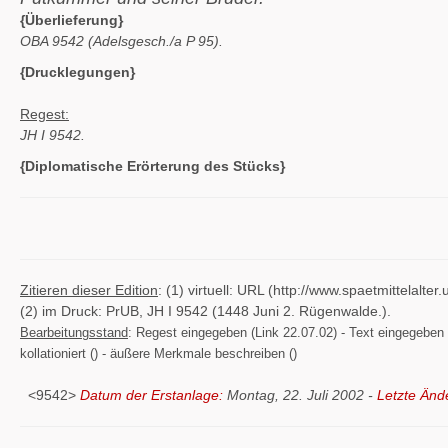
{Überlieferung}
OBA 9542 (Adelsgesch./a P 95).
{Drucklegungen}
Regest:
JH I 9542.
{Diplomatische Erörterung des Stücks}
Zitieren dieser Edition
: (1) virtuell: URL (http://www.spaetmittelal
(2) im Druck: PrUB, JH I 9542 (1448 Juni 2. Rügenwalde.).
Bearbeitungsstand
: Regest eingegeben (Link 22.07.02) - Text eingegeben ()
kollationiert () - äußere Merkmale beschreiben ()
<9542>
Datum der Erstanlage:
Montag, 22. Juli 2002 -
Letzte Änd