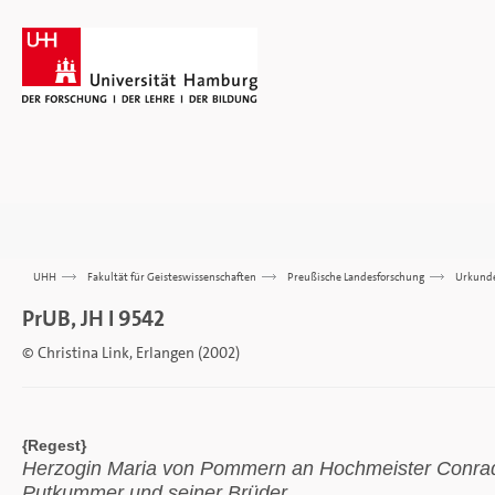
UHH
>>>
Fakultät für Geisteswissenschaften
>>>
Preußische Landesforschung
>>>
Urkund
PrUB, JH I 9542
© Christina Link, Erlangen (2002)
{Regest}
Herzogin Maria von Pommern an Hochmeister Conrad 
Putkummer und seiner Brüder.