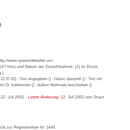
}
http://www.spaetmittelalter.uni-
527.htm) und Datum der Einsichtnahme; (2) im Druck:
.).
22.07.02) - Text eingegeben () - Datum überprüft () - Text mit
mit Or. kollationiert () - äußere Merkmale beschreiben ()
22. Juli 2002 -
Letzte Änderung:
22. Juli 2002 von
Stuart
ück zur
Regestenliste
für 1448.