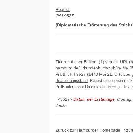
Regest:
JH I 9527.
{Diplomatische Erörterung des Stücks
Zitieren dieser Edition
: (1) virtuell: URL (
hamburg.de/Urkundenbuch/pub/jh-I/jh-I9
PrUB, JH I 9527 (1448 Mai 21. Ortelsburg
Bearbeitungsstand
: Regest eingegeben (Link 
PrUB oder sonst Druck kollationiert () - Text 
<9527>
Datum der Erstanlage:
Montag, 
Jenks
Zurück zur Hamburger
Homepage
/ zur