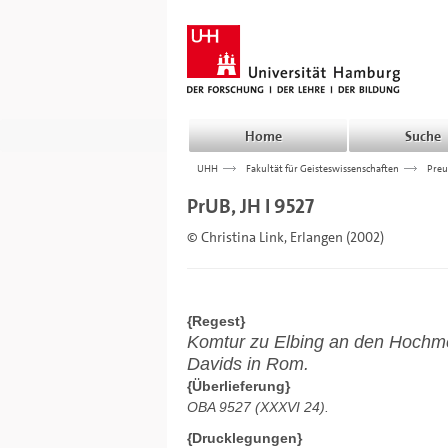
Home
Suche
UHH
>>>
Fakultät für Geisteswissenschaften
>>>
Preu
PrUB, JH I 9527
© Christina Link, Erlangen (2002)
{Regest}
Komtur zu Elbing an den Hochme
Davids in Rom.
{Überlieferung}
OBA 9527 (XXXVI 24).
{Drucklegungen}