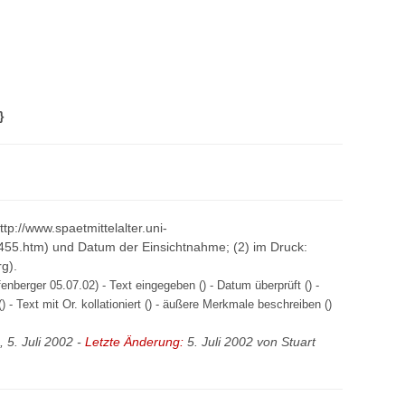
}
http://www.spaetmittelalter.uni-
455.htm) und Datum der Einsichtnahme; (2) im Druck:
g).
nberger 05.07.02) - Text eingegeben () - Datum überprüft () -
) - Text mit Or. kollationiert () - äußere Merkmale beschreiben ()
, 5. Juli 2002 -
Letzte Änderung:
5. Juli 2002 von
Stuart