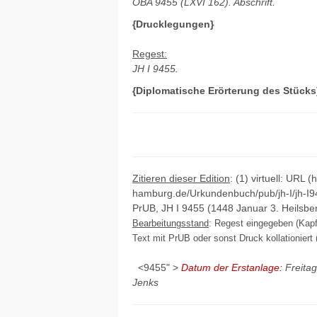
OBA 9455 (LXVI 162). Abschrift.
{Drucklegungen}
Regest:
JH I 9455.
{Diplomatische Erörterung des Stücks
Zitieren dieser Edition
: (1) virtuell: URL (
hamburg.de/Urkundenbuch/pub/jh-I/jh-I9
PrUB, JH I 9455 (1448 Januar 3. Heilsber
Bearbeitungsstand
: Regest eingegeben (Kapfe
Text mit PrUB oder sonst Druck kollationiert (
<9455" >
Datum der Erstanlage:
Freitag
Jenks