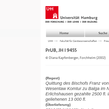
Home
Suche
UHH
>>>
Fakultät für Geisteswissenschaften
>>>
Preu
PrUB, JH I 9455
© Diana Kapfenberger, Forchheim (2002)
{Regest}
Quittung des Bischofs Franz vo
Wesentaw Komtur zu Balga im 
Erlichshausen gezahlte 2500 fl. 
geliehenen 13 000 fl.
{Überlieferung}