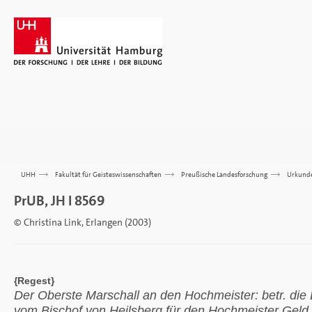
UHH
>>>
Fakultät für Geisteswissenschaften
>>>
Preußische Landesforschung
>>>
Urkund
PrUB, JH I 8569
© Christina Link, Erlangen (2003)
{Regest}
Der Oberste Marschall an den Hochmeister: betr. di
vom Bischof von Heilsberg für den Hochmeister Geld 