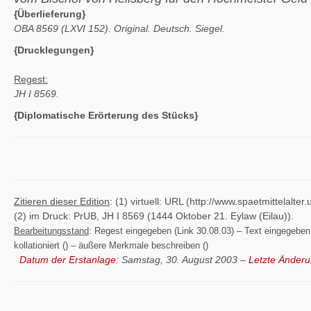
{Überlieferung}
OBA 8569 (LXVI 152). Original. Deutsch. Siegel.
{Drucklegungen}
Regest:
JH I 8569.
{Diplomatische Erörterung des Stücks}
Zitieren dieser Edition
: (1) virtuell: URL (http://www.spaetmittelal
(2) im Druck: PrUB, JH I 8569 (1444 Oktober 21. Eylaw (Eilau)).
Bearbeitungsstand
: Regest eingegeben (Link 30.08.03) – Text eingegeben (
kollationiert () – äußere Merkmale beschreiben ()
Datum der Erstanlage:
Samstag, 30. August 2003 –
Letzte Änderu