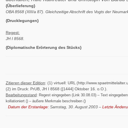
{Überlieferung}
OBA 8568 (XIII/a 87). Gleichzeitige Abschrift des Vogts der Neumar
{Drucklegungen}
Regest:
JH I 8568.
{Diplomatische Erörterung des Stücks}
Zitieren dieser Edition
: (1) virtuell: URL (http://www.spaetmittelal
(2) im Druck: PrUB, JH I 8568 ([1444] Oktober 16. o.O.).
Bearbeitungsstand
: Regest eingegeben (Link 30.08.03) – Text eingegeben (
kollationiert () – äußere Merkmale beschreiben ()
Datum der Erstanlage:
Samstag, 30. August 2003 –
Letzte Änderu