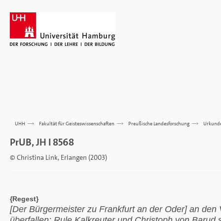
UHH
>>>
Fakultät für Geisteswissenschaften
>>>
Preußische Landesforschung
>>>
Urkund
PrUB, JH I 8568
© Christina Link, Erlangen (2003)
{Regest}
[Der Bürgermeister zu Frankfurt an der Oder] an den
überfallen; Rule Kalkreuter und Christoph von Baru