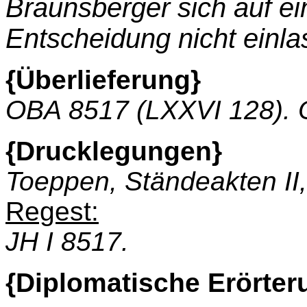
Braunsberger sich auf ei
Entscheidung nicht einla
{Überlieferung}
OBA 8517 (LXXVI 128). Or
{Drucklegungen}
Toeppen, Ständeakten II,
Regest:
JH I 8517.
{Diplomatische Erörter