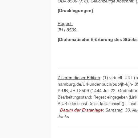
OBA 8509 (X 8). Gleichzeitige Abschrift. (
{Drucklegungen}
Regest:
JH I 8509.
{Diplomatische Erörterung des Stücks
Zitieren dieser Edition
: (1) virtuell: URL (
hamburg.de/Urkundenbuch/pub/jh-I/jh-I8
PrUB, JH I 8509 (1444 Juli 22. Gadesbort
Bearbeitungsstand
: Regest eingegeben (Link 
PrUB oder sonst Druck kollationiert () – Text 
Datum der Erstanlage:
Samstag, 30. Au
Jenks