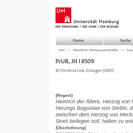
Home
Suche
UHH
>>>
Fakultät für Geisteswissenschaften
>>>
Preu
PrUB, JH I 8509
© Christina Link, Erlangen (2003)
{Regest}
Heinrich der Ältere, Herzog von
Herzogs Boguslaw von Stettin, 
zwischen dem Herzog von Meck
Streit beilegen soll, halten zu wo
{Überlieferung}