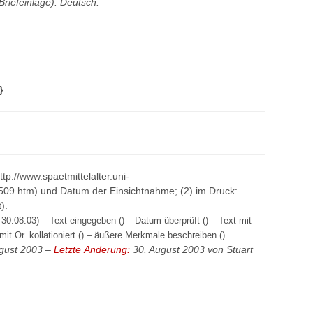
Briefeinlage). Deutsch.
}
http://www.spaetmittelalter.uni-
509.htm) und Datum der Einsichtnahme; (2) im Druck:
).
30.08.03) – Text eingegeben () – Datum überprüft () – Text mit
mit Or. kollationiert () – äußere Merkmale beschreiben ()
gust 2003 –
Letzte Änderung:
30. August 2003 von
Stuart