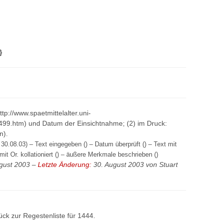
}
http://www.spaetmittelalter.uni-
499.htm) und Datum der Einsichtnahme; (2) im Druck:
n).
30.08.03) – Text eingegeben () – Datum überprüft () – Text mit
mit Or. kollationiert () – äußere Merkmale beschrieben ()
gust 2003 –
Letzte Änderung:
30. August 2003 von
Stuart
ück zur
Regestenliste
für 1444.