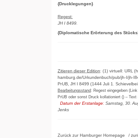
{Drucklegungen}
Regest:
JH I 8499.
{Diplomatische Erörterung des Stücks
Zitieren dieser Edition
: (1) virtuell: URL (
hamburg.de/Urkundenbuch/pub/jh-I/jh-I8
PrUB, JH I 8499 (1444 Juli 1. Schievelbei
Bearbeitungsstand
: Regest eingegeben (Link 
PrUB oder sonst Druck kollationiert () – Text 
Datum der Erstanlage:
Samstag, 30. Au
Jenks
Zurück zur Hamburger
Homepage
/ zur