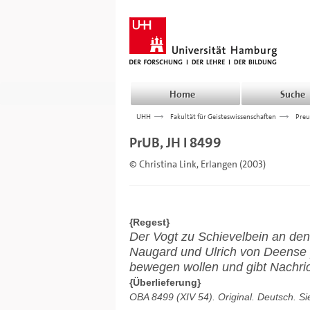
Home
Suche
UHH
>>>
Fakultät für Geisteswissenschaften
>>>
Preu
PrUB, JH I 8499
© Christina Link, Erlangen (2003)
{Regest}
Der Vogt zu Schievelbein an den
Naugard und Ulrich von Deense 
bewegen wollen und gibt Nachri
{Überlieferung}
OBA 8499 (XIV 54). Original. Deutsch. Si