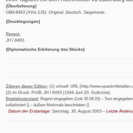
{Überlieferung}
OBA 8493 (XV/a 135). Original. Deutsch. Siegelreste.
{Drucklegungen}
Regest:
JH I 8493.
{Diplomatische Erörterung des Stücks}
Zitieren dieser Edition
: (1) virtuell: URL (http://www.spaetmittelal
(2) im Druck: PrUB, JH I 8493 (1444 Juni 20. Gultczow).
Bearbeitungsstand
: Regest eingegeben (Link 30.08.03) – Text eingegeben (
kollationiert () – äußere Merkmale beschrieben ()
Datum der Erstanlage:
Samstag, 30. August 2003 –
Letzte Änderu