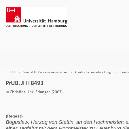
UHH
>>>
Fakultät für Geisteswissenschaften
>>>
Preußische Landesforschung
>>>
Urkund
PrUB, JH I 8493
© Christina Link, Erlangen (2003)
{Regest}
Boguslaw, Herzog von Stettin, an den Hochmeister: e
einer Tagfahrt mit dem Hochmeister zu Lauenburg di