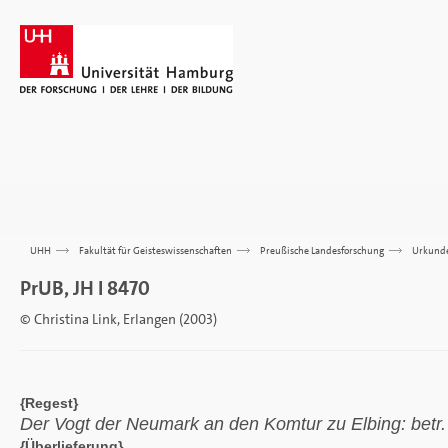
UHH
>>>
Fakultät für Geisteswissenschaften
>>>
Preußische Landesforschung
>>>
Urkund
PrUB, JH I 8470
© Christina Link, Erlangen (2003)
{Regest}
Der Vogt der Neumark an den Komtur zu Elbing: betr
{Überlieferung}