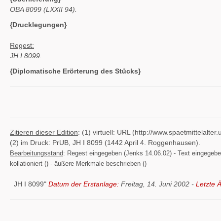
OBA 8099 (LXXII 94).
{Drucklegungen}
Regest:
JH I 8099.
{Diplomatische Erörterung des Stücks}
Zitieren dieser Edition
: (1) virtuell: URL (http://www.spaetmittelal
(2) im Druck: PrUB, JH I 8099 (1442 April 4. Roggenhausen).
Bearbeitungsstand
: Regest eingegeben (Jenks 14.06.02) - Text eingegeben (
kollationiert () - äußere Merkmale beschrieben ()
JH I 8099"
Datum der Erstanlage:
Freitag, 14. Juni 2002 -
Letzte 