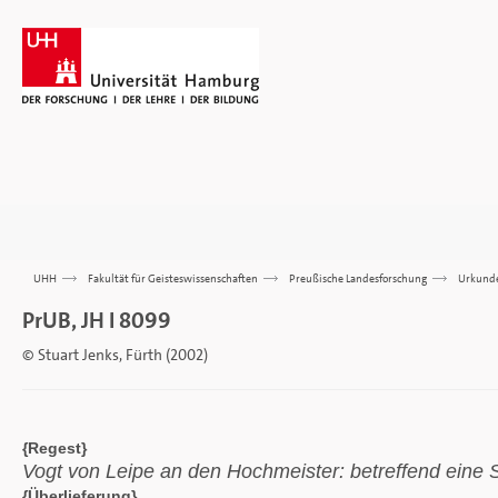
UHH
>>>
Fakultät für Geisteswissenschaften
>>>
Preußische Landesforschung
>>>
Urkund
PrUB, JH I 8099
© Stuart Jenks, Fürth (2002)
{Regest}
Vogt von Leipe an den Hochmeister: betreffend eine
{Überlieferung}