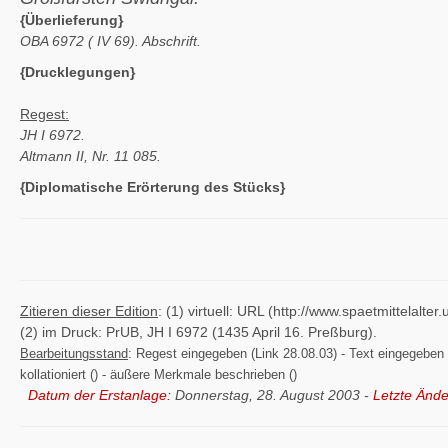
{Überlieferung}
OBA 6972 (
IV 69). Abschrift.
{Drucklegungen}
Regest:
JH I 6972.
Altmann II, Nr. 11 085.
{Diplomatische Erörterung des Stücks}
Zitieren dieser Edition
: (1) virtuell: URL (http://www.spaetmittelal
(2) im Druck: PrUB, JH I 6972 (1435 April 16. Preßburg).
Bearbeitungsstand
: Regest eingegeben (Link 28.08.03) - Text eingegeben ()
kollationiert () - äußere Merkmale beschrieben ()
Datum der Erstanlage:
Donnerstag, 28. August 2003 -
Letzte Ände