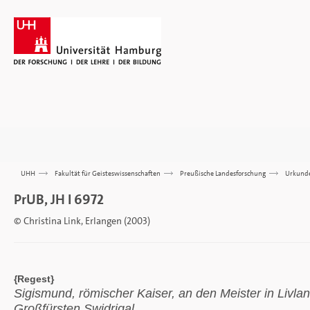
UHH
>>>
Fakultät für Geisteswissenschaften
>>>
Preußische Landesforschung
>>>
Urkund
PrUB, JH I 6972
© Christina Link, Erlangen (2003)
{Regest}
Sigismund, römischer Kaiser, an den Meister in Livla
Großfürsten Swidrigal.