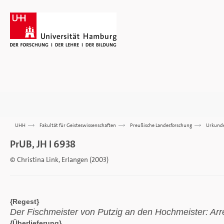
UHH
>>>
Fakultät für Geisteswissenschaften
>>>
Preußische Landesforschung
>>>
Urkund
PrUB, JH I 6938
© Christina Link, Erlangen (2003)
{Regest}
Der Fischmeister von Putzig an den Hochmeister: Arr
{Überlieferung}