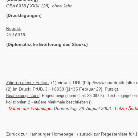
OBA 6938 (
XXXI 128). ohne Jahr.
{Drucklegungen}
Regest:
JH I 6938.
{Diplomatische Erörterung des Stücks}
Zitieren dieser Edition
: (1) virtuell: URL (http://www.spaetmittelal
(2) im Druck: PrUB, JH I 6938 ([1435 Februar 2?]. Putzig).
Bearbeitungsstand
: Regest eingegeben (Link 28.08.03) - Text eingegeben ()
kollationiert () - äußere Merkmale beschrieben ()
Datum der Erstanlage:
Donnerstag, 28. August 2003 -
Letzte Ände
Zurück zur Hamburger
Homepage
/ zurück zur
Regestenliste
für 1