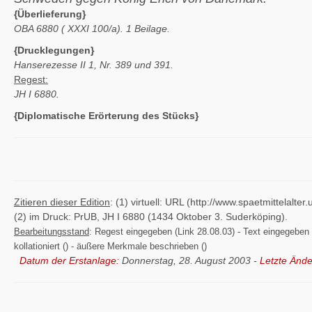
{Überlieferung}
OBA 6880 (
XXXI 100/a). 1 Beilage.
{Drucklegungen}
Hanserezesse II 1, Nr. 389 und 391.
Regest:
JH I 6880.
{Diplomatische Erörterung des Stücks}
Zitieren dieser Edition
: (1) virtuell: URL (http://www.spaetmittelal
(2) im Druck: PrUB, JH I 6880 (1434 Oktober 3. Suderköping).
Bearbeitungsstand
: Regest eingegeben (Link 28.08.03) - Text eingegeben ()
kollationiert () - äußere Merkmale beschrieben ()
Datum der Erstanlage:
Donnerstag, 28. August 2003 -
Letzte Ände