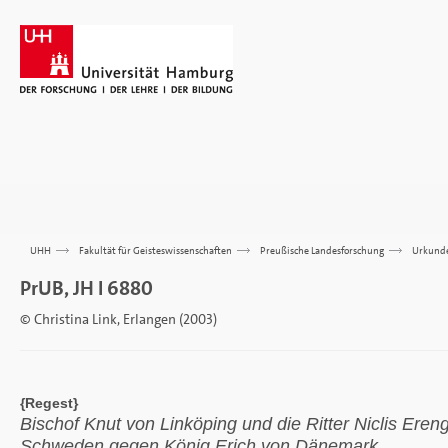
UHH
>>>
Fakultät für Geisteswissenschaften
>>>
Preußische Landesforschung
>>>
Urkund
PrUB, JH I 6880
© Christina Link, Erlangen (2003)
{Regest}
Bischof Knut von Linköping und die Ritter Niclis Ere
Schweden gegen König Erich von Dänemark.