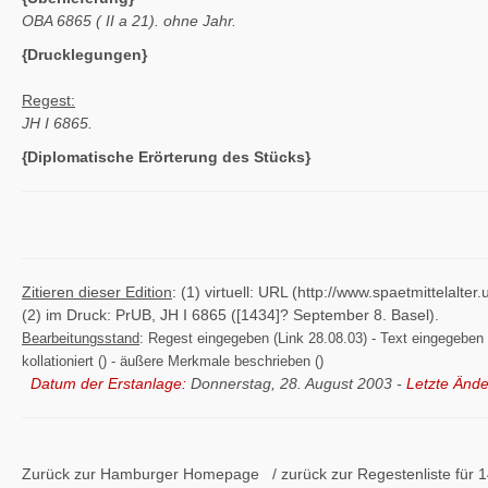
OBA 6865 (
II a 21). ohne Jahr.
{Drucklegungen}
Regest:
JH I 6865.
{Diplomatische Erörterung des Stücks}
Zitieren dieser Edition
: (1) virtuell: URL (http://www.spaetmittelal
(2) im Druck: PrUB, JH I 6865 ([1434]? September 8. Basel).
Bearbeitungsstand
: Regest eingegeben (Link 28.08.03) - Text eingegeben ()
kollationiert () - äußere Merkmale beschrieben ()
Datum der Erstanlage:
Donnerstag, 28. August 2003 -
Letzte Ände
Zurück zur Hamburger
Homepage
/ zurück zur
Regestenliste
für 1