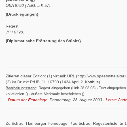
OBA 6790 (
AdG. a K 57).
{Drucklegungen}
Regest:
JH I 6790.
{Diplomatische Erörterung des Stücks}
Zitieren dieser Edition
: (1) virtuell: URL (http://www.spaetmittelal
(2) im Druck: PrUB, JH I 6790 (1434 April 2. Kottbus).
Bearbeitungsstand
: Regest eingegeben (Link 28.08.03) - Text eingegeben ()
kollationiert () - äußere Merkmale beschrieben ()
Datum der Erstanlage:
Donnerstag, 28. August 2003 -
Letzte Ände
Zurück zur Hamburger
Homepage
/ zurück zur
Regestenliste
für 1