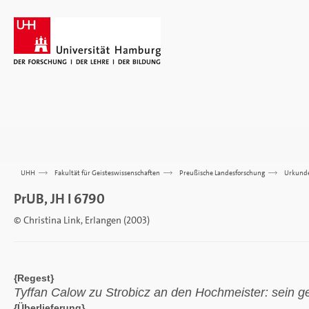
UHH
>>>
Fakultät für Geisteswissenschaften
>>>
Preußische Landesforschung
>>>
Urkund
PrUB, JH I 6790
© Christina Link, Erlangen (2003)
{Regest}
Tyffan Calow zu Strobicz an den Hochmeister: sein 
{Überlieferung}