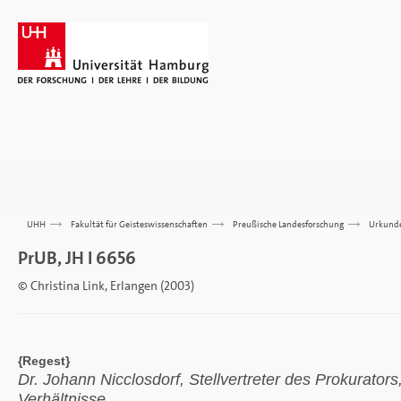
UHH
>>>
Fakultät für Geisteswissenschaften
>>>
Preußische Landesforschung
>>>
Urkund
PrUB, JH I 6656
© Christina Link, Erlangen (2003)
{Regest}
Dr. Johann Nicclosdorf, Stellvertreter des Prokurators
Verhältnisse.