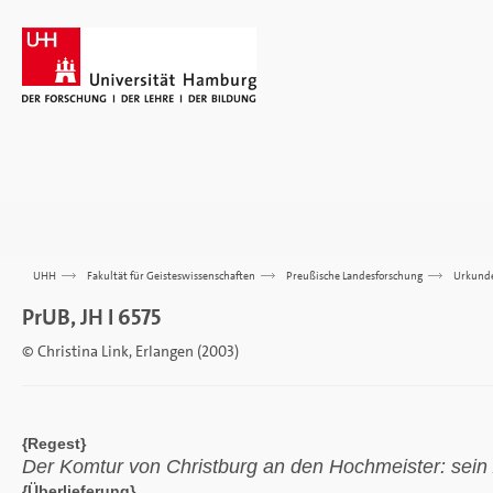
UHH
>>>
Fakultät für Geisteswissenschaften
>>>
Preußische Landesforschung
>>>
Urkund
PrUB, JH I 6575
© Christina Link, Erlangen (2003)
{Regest}
Der Komtur von Christburg an den Hochmeister: sein
{Überlieferung}