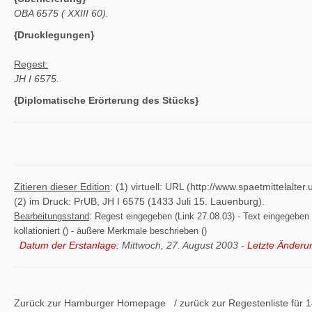
OBA 6575 (
XXIII 60).
{Drucklegungen}
Regest:
JH I 6575.
{Diplomatische Erörterung des Stücks}
Zitieren dieser Edition
: (1) virtuell: URL (http://www.spaetmittelal
(2) im Druck: PrUB, JH I 6575 (1433 Juli 15. Lauenburg).
Bearbeitungsstand
: Regest eingegeben (Link 27.08.03) - Text eingegeben ()
kollationiert () - äußere Merkmale beschrieben ()
Datum der Erstanlage:
Mittwoch, 27. August 2003 -
Letzte Änderu
Zurück zur Hamburger
Homepage
/ zurück zur
Regestenliste
für 1