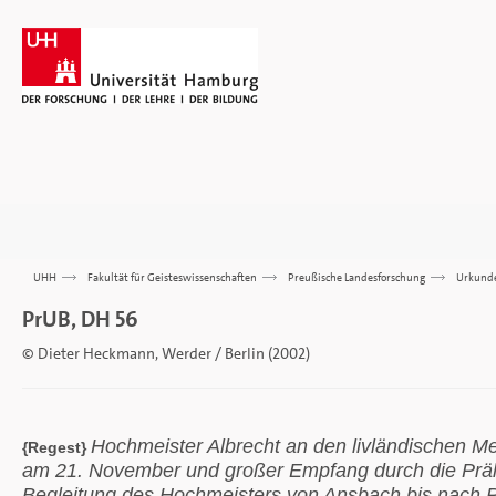
UHH
>>>
Fakultät für Geisteswissenschaften
>>>
Preußische Landesforschung
>>>
Urkund
PrUB, DH 56
© Dieter Heckmann, Werder / Berlin (2002)
Hochmeister Albrecht an den livländischen Me
{Regest}
am 21. November und großer Empfang durch die Prälat
Begleitung des Hochmeisters von Ansbach bis nach P