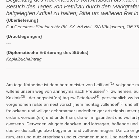
Besuch des Tages von Petrikau durch den Markgrafen; 
beigelegten Artikel zu halten; Bitte um weiteren Rat
{Überlieferung}
C = Geheimes Staatsarchiv PK, XX. HA Hist. StA Königsberg, OF 35
{Drucklegungen}
---
{Diplomatische Erörterung des Stücks}
Kopialbucheintrag.
(1)
Am tage Katherine ist dem hern meister von Leifflant
volgende mey
(2)
willens unsern weg von annheyms nach Preussen
zw nemen, auch
(3)
(4)
Kazimir
, der angsatst(en) tag zw Peterkaw
perschenlich zw bsu
(5)
vorgenomen reiße an nest vorschijnem montag vollendet
und alh
frolockenn und williger gehorsamer undertheniger ertzeignis unser 
ordens vorwant(en) und underthan, die wir in gsuntheit und wolfart
gwesenn. Derwegen wir gote dancken und lobsagen, hoffende und bi
das wir die selbige alzo begynnen und volfuren mugen. Dar ab er 
rum, ere und nutz ersprissen und zukommen muge. Und nachdem wir