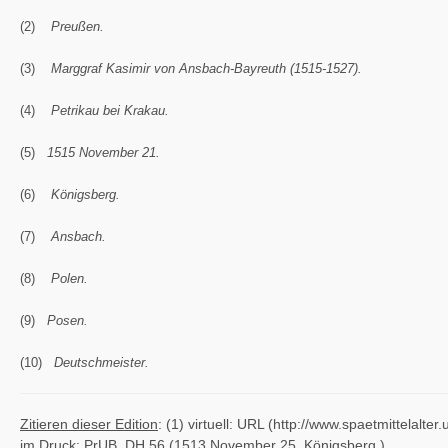
(2)
Preußen.
(3)
Marggraf Kasimir von Ansbach-Bayreuth (1515-1527).
(4)
Petrikau bei Krakau.
(5)
1515 November 21.
(6)
Königsberg.
(7)
Ansbach.
(8)
Polen.
(9)
Posen.
(10)
Deutschmeister.
Zitieren dieser Edition
: (1) virtuell: URL (http://www.spaetmittela
im Druck: PrUB, DH 56 (1513 November 25. Königsberg.)