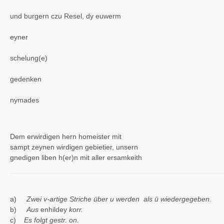
Von guten l
und burgern czu Resel, dy euwerm
orden gut(
eyner
geheyme w
schelung(e)
schreiben, 
gedenken
myt gelimp
nymades
nennen will 
gemeyn
Dem erwirdigen hern homeister mit
sampt zeynen wirdigen gebietier, unsern
gnedigen liben h(er)n mit aller ersamkeith
a)
Zwei v-artige Striche über u werden als ü wiedergegeben.
b)
Aus
enhildey
korr.
c)
Es folgt gestr. on.