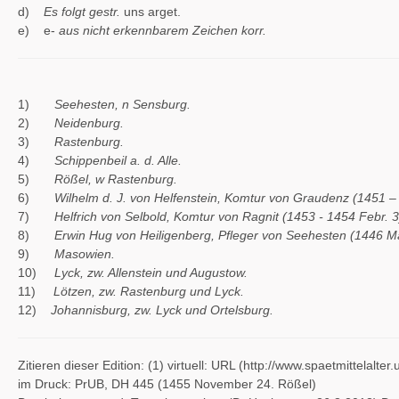
d)
Es folgt gestr.
uns arget.
e) e-
aus nicht erkennbarem Zeichen korr.
1)
Seehesten, n Sensburg.
2)
Neidenburg.
3)
Rastenburg.
4)
Schippenbeil a. d. Alle.
5)
Rößel, w Rastenburg.
6)
Wilhelm d. J. von Helfenstein, Komtur von Graudenz (1451 – 
7)
Helfrich von Selbold, Komtur von Ragnit (1453 - 1454 Febr. 3
8)
Erwin Hug von Heiligenberg, Pfleger von Seehesten (1446 Mä
9)
Masowien.
10)
Lyck, zw. Allenstein und Augustow.
11)
Lötzen, zw. Rastenburg und Lyck.
12)
Johannisburg, zw. Lyck und Ortelsburg.
Zitieren dieser Edition: (1) virtuell: URL (http://www.spaetmittel
im Druck: PrUB, DH 445 (1455 November 24. Rößel)