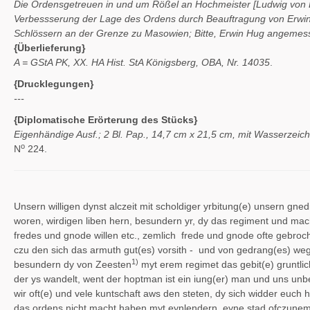
Die Ordensgetreuen in und um Rößel an Hochmeister [Ludwig von 
Verbessserung der Lage des Ordens durch Beauftragung von Erwin
Schlössern an der Grenze zu Masowien; Bitte, Erwin Hug angemes
{Überlieferung}
A = GStA PK, XX. HA Hist. StA Königsberg, OBA, Nr. 14035
.
{Drucklegungen}
---
{Diplomatische Erörterung des Stücks}
Eigenhändige Ausf.; 2 Bl. Pap., 14,7 cm x 21,5 cm, mit Wasserzeich
o
N
224.
Unsern willigen dynst alczeit mit scholdiger yrbitung(e) unsern gn
woren, wirdigen liben hern, besundern yr, dy das regiment und m
fredes und gnode willen etc., zemlich frede und gnode ofte gebroc
czu den sich das armuth gut(es) vorsith - und von gedrang(es) we
1)
besundern dy von Zeesten
myt erem regimet das gebit(e) gruntlic
der ys wandelt, went der hoptman ist ein iung(er) man und uns un
wir oft(e) und vele kuntschaft aws den steten, dy sich widder euc
das ordens nicht macht haben myt eynlendern, eyne stad ofczunem