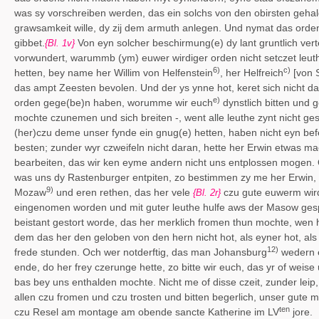
was sy vorschreiben werden, das ein solchs von den obirsten geh
grawsamkeit wille, dy zij dem armuth anlegen. Und nymat das ordens
gibbet.
Von eyn solcher beschirmung(e) dy lant gruntlich ve
{Bl. 1v}
vorwundert, warummb (ym) euwer wirdiger orden nicht setczet leut
6)
c)
hetten, bey name her Willim von Helfenstein
, her Helfreich
[von S
das ampt Zeesten bevolen. Und der ys ynne hot, keret sich nicht d
e)
orden gege(be)n haben, worumme wir euch
dynstlich bitten und 
mochte czunemen und sich breiten -, went alle leuthe zynt nicht ges
(her)czu deme unser fynde ein gnug(e) hetten, haben nicht eyn be
besten; zunder wyr czweifeln nicht daran, hette her Erwin etwas ma
bearbeiten, das wir ken eyme andern nicht uns entplossen mogen.
was uns dy Rastenburger entpiten, zo bestimmen zy me her Erwin, 
9)
Mozaw
und eren rethen, das her vele
czu gute euwerm wird
{Bl. 2r}
eingenomen worden und mit guter leuthe hulfe aws der Masow gesp
beistant gestort worde, das her merklich fromen thun mochte, wen 
dem das her den geloben von den hern nicht hot, als eyner hot, als 
12)
frede stunden. Och wer notderftig, das man Johansburg
wedern e
ende, do her frey czerunge hette, zo bitte wir euch, das yr of wei
bas bey uns enthalden mochte. Nicht me of disse czeit, zunder leip
allen czu fromen und czu trosten und bitten begerlich, unser gute
ten
czu Resel am montage am obende sancte Katherine im LV
jore.