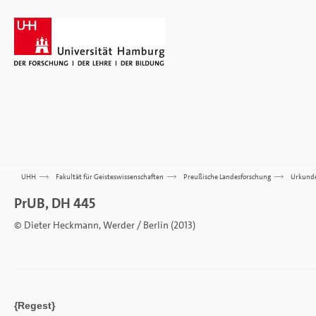
UHH
>>>
Fakultät für Geisteswissenschaften
>>>
Preußische Landesforschung
>>>
Urkund
PrUB, DH 445
© Dieter Heckmann, Werder / Berlin (2013)
{Regest}