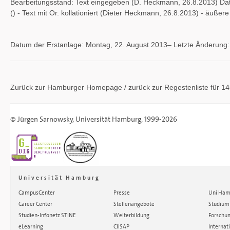
Bearbeitungsstand: Text eingegeben (D. Heckmann, 26.8.2013) Datu
() - Text mit Or. kollationiert (Dieter Heckmann, 26.8.2013) - äuß
Datum der Erstanlage: Montag, 22. August 2013– Letzte Änderung
Zurück zur Hamburger
Homepage
/ zurück zur
Regestenliste
für 1
©
Jürgen Sarnowsky
,
Universität Hamburg
, 1999-2026