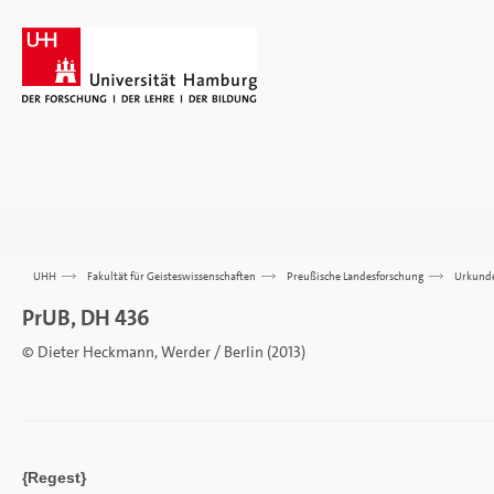
UHH
>>>
Fakultät für Geisteswissenschaften
>>>
Preußische Landesforschung
>>>
Urkund
PrUB, DH 436
© Dieter Heckmann, Werder / Berlin (2013)
{Regest}