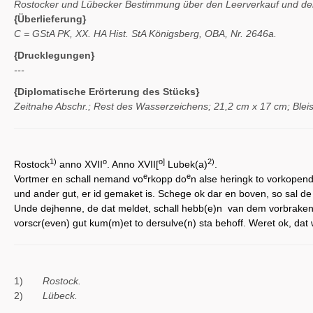
Rostocker und Lübecker Bestimmung über den Leerverkauf und de
{Überlieferung}
C = GStA PK, XX. HA Hist. StA Königsberg, OBA, Nr. 2646a.
{Drucklegungen}
---
{Diplomatische Erörterung des Stücks}
Zeitnahe Abschr.; Rest des Wasserzeichens; 21,2 cm x 17 cm; Bleis
1)
o
o]
2)
Rostock
anno XVII
. Anno XVII[
Lubek(a)
.
e
e
Vortmer en schall nemand vo
rkopp do
n alse heringk to vorkopen
und ander gut, er id gemaket is. Schege ok dar en boven, so sal de
Unde dejhenne, de dat meldet, schall hebb(e)n van dem vorbrakene
vorscr(even) gut kum(m)et to dersulve(n) sta behoff. Weret ok, dat w
1)
Rostock.
2)
Lübeck.