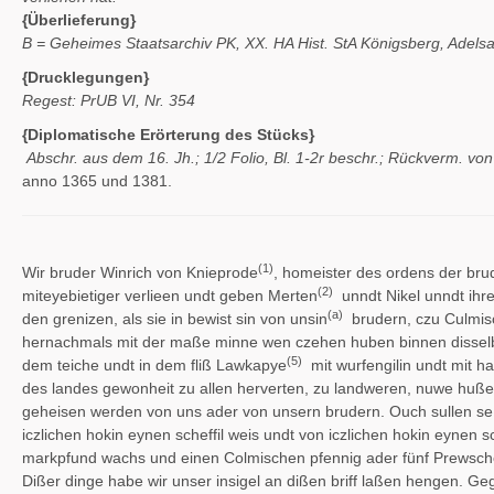
{Überlieferung}
B = Geheimes Staatsarchiv PK, XX. HA Hist. StA Königsberg, Adelsarc
{Drucklegungen}
Regest: PrUB VI, Nr. 354
{Diplomatische Erörterung des Stücks}
Abschr. aus dem 16. Jh.; 1/2 Folio, Bl. 1-2r beschr.; Rückverm. vo
anno 1365 und 1381.
(1)
Wir bruder Winrich von Knieprode
, homeister des ordens der bru
(2)
miteyebietiger verlieen undt geben Merten
unndt Nikel unndt ihr
(a)
den grenizen, als sie in bewist sin von unsin
brudern, czu Culmisc
hernachmals mit der maße minne wen czehen huben binnen disselben gu
(5)
dem teiche undt in dem fliß Lawkapye
mit wurfengilin undt mit h
des landes gewonheit zu allen herverten, zu landweren, nuwe huße
geheisen werden von uns ader von unsern brudern. Ouch sullen se u
iczlichen hokin eynen scheffil weis undt von iczlichen hokin eynen 
markpfund wachs und einen Colmischen pfennig ader fünf Prewsche 
Dißer dinge habe wir unser insigel an dißen briff laßen hengen. G