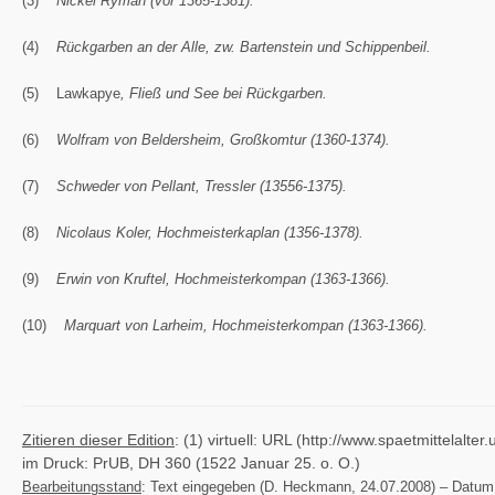
(3)
Nickel Ryman (vor 1365-1381).
(4)
Rückgarben an der Alle, zw. Bartenstein und Schippenbeil.
(5) Lawkapye
, Fließ und See bei Rückgarben.
(6)
Wolfram von Beldersheim, Großkomtur (1360-1374).
(7)
Schweder von Pellant, Tressler (13556-1375).
(8)
Nicolaus Koler, Hochmeisterkaplan (1356-1378).
(9)
Erwin von Kruftel, Hochmeisterkompan (1363-1366).
(10)
Marquart von Larheim, Hochmeisterkompan (1363-1366).
Zitieren dieser Edition
: (1) virtuell: URL (http://www.spaetmittela
im Druck: PrUB, DH 360 (1522 Januar 25. o. O.)
Bearbeitungsstand
: Text eingegeben (D. Heckmann, 24.07.2008) – Datum über