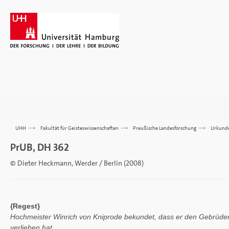
UHH
>>>
Fakultät für Geisteswissenschaften
>>>
Preußische Landesforschung
>>>
Urkund
PrUB, DH 362
© Dieter Heckmann, Werder / Berlin (2008)
{Regest}
Hochmeister Winrich von Kniprode bekundet, dass er den Gebrüder
verliehen hat.