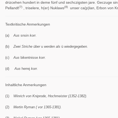
drizcehen hundert in deme fünf und sechczigsten jare. Geczuge sin
(7)
(8)
Pellandt
, triselere, h(er) Nuklaws
unser ca(p)lan, Erbon von Kr
Textkritische Anmerkungen
(a)
Aus
snsin
korr.
(b)
Zwei Striche über
u
werden als
ü
wiedergegeben.
(c)
Aus
bikentnisse
korr.
(d)
Aus
herrej
korr.
Inhaltliche Anmerkungen
(1)
Winrich von Kniprode, Hochmeister (1352-1382).
(2)
Mertin Ryman ( vor 1365-1381).