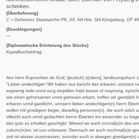
schenken
.
{Überlieferung}
C = Geheimes Staatsarchiv PK, XX. HA Hist. StA Königsberg, OF 49,
{Drucklegungen}
---
{Diplomatische Erörterung des Stücks}
Kopialbucheintrag.
Ann hern Ruprechten de Graf, t[eutsch] o[rdens], landtcompzhurn z
"Lieber andechtiger! Wir haben aus bericht des erbaren, unnsers r
argwenig rede unnd sorg einpilden habt lassen uf maynung, eyniche
wie einen gehorsamen unnd getreuen erkant, hoffen wir gentzlich 
erbaren unnd gaistlichn, unnsern lieben andechtigen(n) herrn Ebe
wollen mit gnedigem beger, dieselbig personen(n), die euch solch ar
villeicht euch unnd gedachten hernn Eberten inn einannder zu tra
dan guts zu erhalten geschigkt. Wiewol wir euch vormal(e)n des u
zukom(m)en, ist uns unbewust. Demnach wir euch nochmal(e)n gned
zeit nit wissen zuzemessen, sonnder euch in alwegen gnedigen(n) unnd