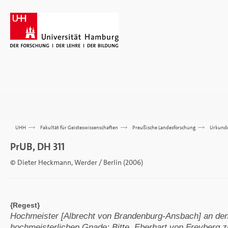
UHH
>>>
Fakultät für Geisteswissenschaften
>>>
Preußische Landesforschung
>>>
Urkund
PrUB, DH 311
© Dieter Heckmann, Werder / Berlin (2006)
{Regest}
Hochmeister [Albrecht von Brandenburg-Ansbach] an den 
hochmeisterlichen Gnade; Bitte, Eberhart von Freyberg 