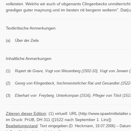
volleisten. Welchs wir euch uf obgenants Clingenbecks unndterric
gnediger guter maynung und im besten nit bergenn woltenn". Dat(u
Textkritische Anmerkungen
(a)
Über der Zeile.
Inhaltliche Anmerkungen
(1)
Rupert de Grave, Vogt von Wesenberg (1502-10), Vogt von Jerwen (1
(2)
Georg von Klingenbeck, hochmeisterlicher Rat und Gesandter (1522
(3)
Eberhart von Freyberg, Unterkompan (1516), Pfleger von Tilsit (151
Zitieren dieser Edition
: (1) virtuell: URL (http://www.spaetmittela
im Druck: PrUB, DH 311 ([1522 nach September 1. Linz])
Bearbeitungsstand
: Text eingegeben (D. Heckmann, 19.07.2006) – Datum über