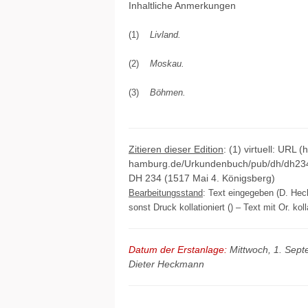
Inhaltliche Anmerkungen
(1)
Livland.
(2)
Moskau.
(3)
Böhmen.
Zitieren dieser Edition
: (1) virtuell: URL (
hamburg.de/Urkundenbuch/pub/dh/dh234.
DH 234 (1517 Mai 4. Königsberg)
Bearbeitungsstand
: Text eingegeben (D. Hec
sonst Druck kollationiert () – Text mit Or. ko
Datum der Erstanlage:
Mittwoch, 1. Sep
Dieter Heckmann