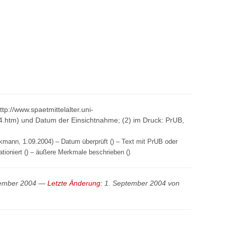
http://www.spaetmittelalter.uni-
htm) und Datum der Einsichtnahme; (2) im Druck: PrUB,
kmann, 1.09.2004) – Datum überprüft () – Text mit PrUB oder
llationiert () – äußere Merkmale beschrieben ()
tember 2004 —
Letzte Änderung:
1. September 2004 von