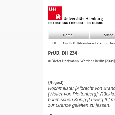
Home
Suche
UHH
>>>
Fakultät für Geisteswissenschaften
>>>
Preu
PrUB, DH 234
© Dieter Heckmann, Werder / Berlin (2004)
{Regest}
Hochmeister [Albrecht von Bran
[Wolter von Plettenberg]: Rück
böhmischen König [Ludwig II.] mi
zur Grenze geleiten zu lassen
.