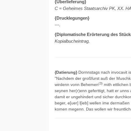
{Überlieferung}
C = Geheimes Staatsarchiv PK, XX. HA H
{Drucklegungen}
---.
{Diplomatische Erörterung des Stück
Kopialbucheintrag.
{Datierung}
Dornnstags nach invocavit is
"Nachdem der großfurst auß der Musch
(3)
wirdenn vonn Behemen
mith ettlichen 
seynen her(r)enn geferttigt, hatt er unn
damit er ungehindert und sicher durch
beger, e[uer] l[ieb] wellen ime dermaßen h
komen megenn. Das wollen wir freuntlic