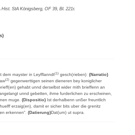
ist. StA Königsberg, OF 39, Bl. 221r.
s}
(1)
t dem mayster in Leyfflanndt
gesch(rieben):
{Narratio}
(2)
kaw
gegenwerttigen seinen dieneren bey koniglicher
brieff(en) gehabt unnd derselbst wider mith brieffenn an
s angelangt unnd gebetten, ihme furderlichen zu erscheinen,
komen muge.
{Dispositio}
Ist derhalbenn unßer freuntlich
uelff erzaig(en), damit er sicher bits uber die grenitz
hen erkennen".
{Datierung}
Dat(um) ut supra.