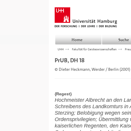
Home
Suche
UHH
>>>
Fakultät für Geisteswissenschaften
>>>
Preu
PrUB, DH 18
© Dieter Heckmann, Werder / Berlin (2001)
{Regest}
Hochmeister Albrecht an den La
Schreibens des Landkomturs in 
Sterzing; Belobigung wegen sein
Ordensprivilegien; Übermittlung
kaiserlichen Regenten, den Kais