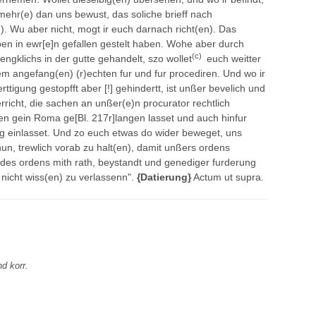
hr(e) dan uns bewust, das soliche brieff nach
). Wu aber nicht, mogt ir euch darnach richt(en). Das
lben in ewr[e]n gefallen gestelt haben. Wohe aber durch
(c)
engklichs in der gutte gehandelt, szo wollet
euch weitter
m angefang(en) (r)echten fur und fur procediren. Und wo ir
tigung gestopfft aber [!] gehindertt, ist unßer bevelich und
richt, die sachen an unßer(e)n procurator rechtlich
n gein Roma ge[Bl. 217r]langen lasset und auch hinfur
g einlasset. Und zo euch etwas do wider beweget, uns
hun, trewlich vorab zu halt(en), damit unßers ordens
h des ordens mith rath, beystandt und genediger furderung
 nicht wiss(en) zu verlassenn".
{Datierung}
Actum ut supra.
d korr.