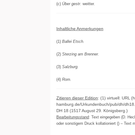
(c)
Über gestr.
weitter.
Inhaltliche Anmerkungen
(1)
Ballei Etsch.
(2)
Sterzing am Brenner.
(3)
Salzburg.
(4)
Rom.
Zitieren dieser Edition
: (1) virtuell: URL (
hamburg.de/Urkundenbuch/pub/dh/dh18.h
DH 18 (1517 August 29. Königsberg.)
Bearbeitungsstand
: Text eingegeben (D. Hec
oder sonstigem Druck kollationiert () – Text m