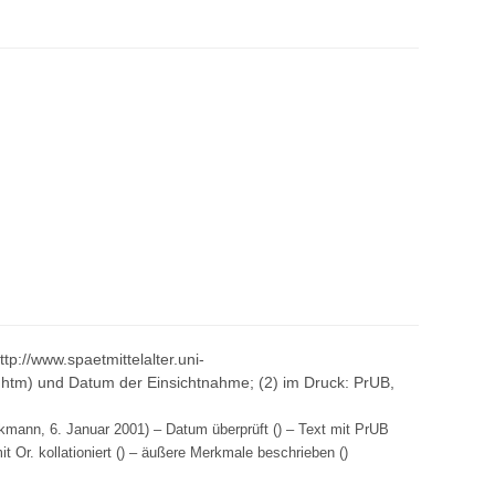
http://www.spaetmittelalter.uni-
tm) und Datum der Einsichtnahme; (2) im Druck: PrUB,
kmann, 6. Januar 2001) – Datum überprüft () – Text mit PrUB
it Or. kollationiert () – äußere Merkmale beschrieben ()