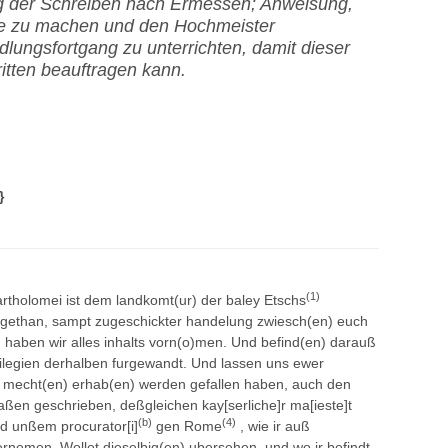
g der Schreiben nach Ermessen; Anweisung,
se zu machen und den Hochmeister
lungsfortgang zu unterrichten, damit dieser
itten beauftragen kann.
}
(1)
rtholomei
ist dem landkomt(ur) der baley Etschs
s gethan, sampt zugeschickter handelung zwiesch(en) euch
haben wir alles inhalts vorn(o)men. Und befind(en) darauß
ivilegien derhalben furgewandt. Und lassen uns ewer
tte mecht(en) erhab(en) werden gefallen haben, auch den
maßen geschrieben, deßgleichen kay[serliche]r ma[ieste]t
(b)
(4)
d unßem procurator[i]
gen Rome
, wie ir auß
rnemen. Wollet dieselbig(en) ubersehen, und wo ir befindt,