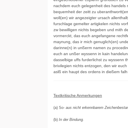
nachdem euch gelegenheit des handels me
bequemheit der zeitt zu uberanthwortt(en
woll(en) wir angezeigter ursach allentha
furschlage gemelter artigkelen nichts vorf
zw bewilligen nichts begeben und mith de
vormerckt, das euch angefangene rechtfert
maynung, das ir mich genuglich(en) under
darinne(n) in unßerm namen zu procedire
euch an unßer wyssenn in kain handelun
dasselbige uffs furderlichst zu wyssenn t
brivilegien nichts entzogen, den wir euc
aslß ein haupt des ordens in dießem falh
Textkritische Anmerkungen
(a) So-
aus nicht erkennbarem Zeichenbestan
(b)
In der Bindung.