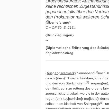
Ordensprokurator; Aushändigun
keine rechtlichen Zugeständnis
gegebenenfalls über den Verhand
den Prokurator mit weiteren Schr
{Überlieferung}
C = OF 39, S. 216a.
{Drucklegungen}
--
{Diplomatische Erörterung des Stücks
Kopialbucheintrag.
(a)
{Ausgangsvermerk}
Sonnabend
nachBa
geschr(iben): "Ewer schreyben, zo ir un
(2)
und den von Stertzing(en)
ergang(en), 
den fleiß, zo ir zu rettung des ordens br
zugeschickte artigkell, wo die in der gu
regent(en) kay[serliche]r ma[ieste]t der
(3)
selbst, dem bischoff von Saltzpurgk
un
eingeschloßener copienn grundtlich zu ve