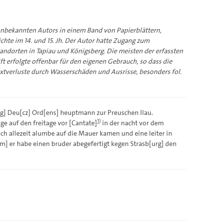
bekannten Autors in einem Band von Papierblättern,
chte im 14. und 15. Jh. Der Autor hatte Zugang zum
andorten in Tapiau und Königsberg. Die meisten der erfassten
ft erfolgte offenbar für den eigenen Gebrauch, so dass die
extverluste durch Wasserschäden und Ausrisse, besonders fol.
rg] Deu[cz] Ord[ens] heuptmann zur Preuschen Ilau.
1)
ge auf den freitage vor [Cantate]
in der nacht vor dem
uch allezeit alumbe auf die Mauer kamen und eine leiter in
em] er habe einen bruder abegefertigt kegen Strasb[urg] den