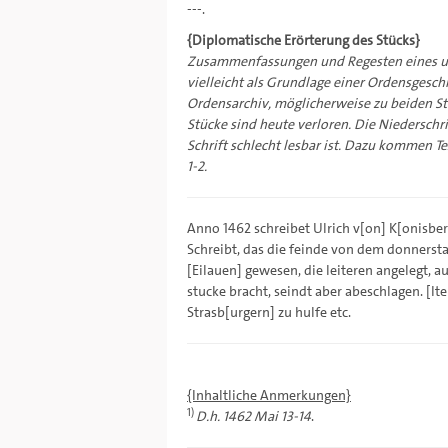
---.
{Diplomatische Erörterung des Stücks}
Zusammenfassungen und Regesten eines un
vielleicht als Grundlage einer Ordensgeschi
Ordensarchiv, möglicherweise zu beiden St
Stücke sind heute verloren. Die Niederschri
Schrift schlecht lesbar ist. Dazu kommen T
1-2.
Anno 1462 schreibet Ulrich v[on] K[onisbe
Schreibt, das die feinde von dem donnersta
[Eilauen] gewesen, die leiteren angelegt, a
stucke bracht, seindt aber abeschlagen. [It
Strasb[urgern] zu hulfe etc.
{Inhaltliche Anmerkungen}
1)
D.h. 1462 Mai 13-14
.