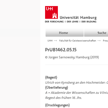
Home
Suche
UHH
>>>
Fakultät für Geisteswissenschaften
>>>
Preu
PrUB1462.05.15
© Jürgen Sarnowsky, Hamburg (2019)
{Regest}
Ulrich von Kynsberg an den Hochmeister: Op
{Überlieferung}
A = Akademie der Wissenschaften zu Vilnius
Regest des frühen 16. Jhs.
{Drucklegungen}