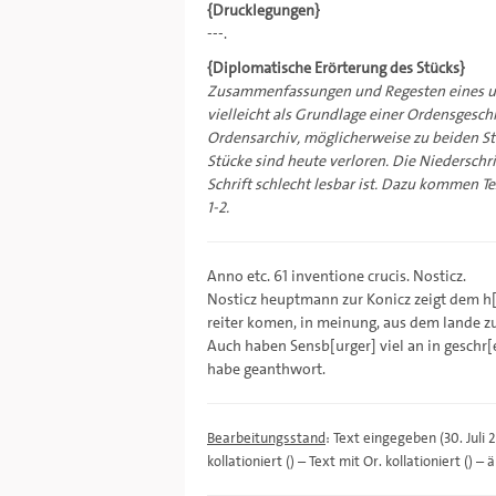
{Drucklegungen}
---.
{Diplomatische Erörterung des Stücks}
Zusammenfassungen und Regesten eines un
vielleicht als Grundlage einer Ordensgeschi
Ordensarchiv, möglicherweise zu beiden St
Stücke sind heute verloren. Die Niederschri
Schrift schlecht lesbar ist. Dazu kommen T
1-2.
Anno etc. 61 inventione crucis. Nosticz.
Nosticz heuptmann zur Konicz zeigt dem h[e
reiter komen, in meinung, aus dem lande z
Auch haben Sensb[urger] viel an in geschr[
habe geanthwort.
Bearbeitungsstand
: Text eingegeben (30. Juli
kollationiert () – Text mit Or. kollationiert (