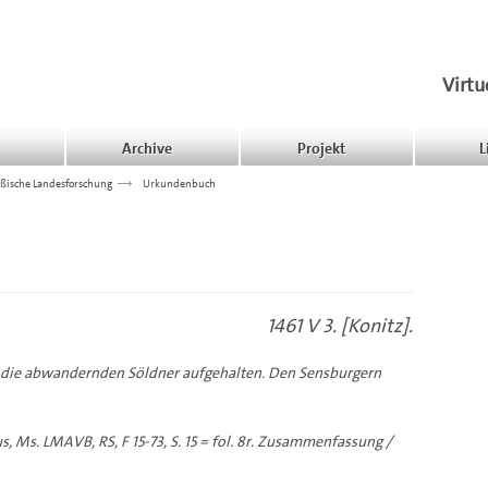
Virtu
Archive
Projekt
L
ßische Landesforschung
>>>
Urkundenbuch
1461 V 3. [Konitz].
e die abwandernden Söldner aufgehalten. Den Sensburgern
, Ms. LMAVB, RS, F 15-73, S. 15 = fol. 8r. Zusammenfassung /