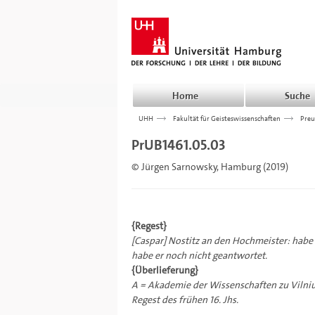
Home
Suche
UHH
>>>
Fakultät für Geisteswissenschaften
>>>
Preu
PrUB1461.05.03
© Jürgen Sarnowsky, Hamburg (2019)
{Regest}
[Caspar] Nostitz an den Hochmeister: hab
habe er noch nicht geantwortet.
{Überlieferung}
A = Akademie der Wissenschaften zu Vilnius
Regest des frühen 16. Jhs.