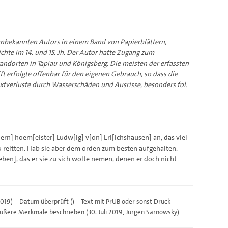
bekannten Autors in einem Band von Papierblättern,
chte im 14. und 15. Jh. Der Autor hatte Zugang zum
andorten in Tapiau und Königsberg. Die meisten der erfassten
ft erfolgte offenbar für den eigenen Gebrauch, so dass die
extverluste durch Wasserschäden und Ausrisse, besonders fol.
rn] hoem[eister] Ludw[ig] v[on] Erl[ichshausen] an, das viel
u reitten. Hab sie aber dem orden zum besten aufgehalten.
eben], das er sie zu sich wolte nemen, denen er doch nicht
 2019) – Datum überprüft () – Text mit PrUB oder sonst Druck
) – äußere Merkmale beschrieben (30. Juli 2019, Jürgen Sarnowsky)