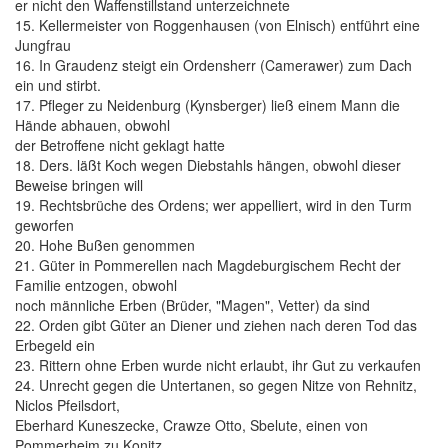
er nicht den Waffenstillstand unterzeichnete
15. Kellermeister von Roggenhausen (von Elnisch) entführt eine
Jungfrau
16. In Graudenz steigt ein Ordensherr (Camerawer) zum Dach
ein und stirbt.
17. Pfleger zu Neidenburg (Kynsberger) ließ einem Mann die
Hände abhauen, obwohl
der Betroffene nicht geklagt hatte
18. Ders. läßt Koch wegen Diebstahls hängen, obwohl dieser
Beweise bringen will
19. Rechtsbrüche des Ordens; wer appelliert, wird in den Turm
geworfen
20. Hohe Bußen genommen
21. Güter in Pommerellen nach Magdeburgischem Recht der
Familie entzogen, obwohl
noch männliche Erben (Brüder, "Magen", Vetter) da sind
22. Orden gibt Güter an Diener und ziehen nach deren Tod das
Erbegeld ein
23. Rittern ohne Erben wurde nicht erlaubt, ihr Gut zu verkaufen
24. Unrecht gegen die Untertanen, so gegen Nitze von Rehnitz,
Niclos Pfeilsdort,
Eberhard Kuneszecke, Crawze Otto, Sbelute, einen von
Pommerheim zu Konitz