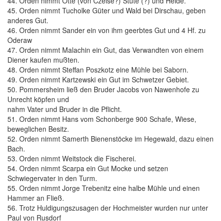
44. Orden nimmt Otte (von Czeise?) Stute (?) und Heide.
45. Orden nimmt Tucholke Güter und Wald bei Dirschau, geben
anderes Gut.
46. Orden nimmt Sander ein von ihm geerbtes Gut und 4 Hf. zu
Oderaw
47. Orden nimmt Malachin ein Gut, das Verwandten von einem
Diener kaufen mußten.
48. Orden nimmt Steffan Poszkotz eine Mühle bei Saborn.
49. Orden nimmt Kartzewski ein Gut im Schwetzer Gebiet.
50. Pommersheim ließ den Bruder Jacobs von Nawenhofe zu
Unrecht köpfen und
nahm Vater und Bruder in die Pflicht.
51. Orden nimmt Hans vom Schonberge 900 Schafe, Wiese,
beweglichen Besitz.
52. Orden nimmt Samerth Bienenstöcke im Hegewald, dazu einen
Bach.
53. Orden nimmt Weitstock die Fischerei.
54. Orden nimmt Scarpa ein Gut Mocke und setzen
Schwiegervater in den Turm.
55. Orden nimmt Jorge Trebenitz eine halbe Mühle und einen
Hammer an Fließ.
56. Trotz Huldigungszusagen der Hochmeister wurden nur unter
Paul von Rusdorf