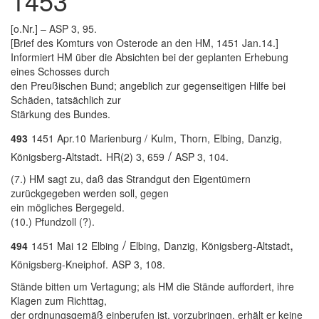
1453
[o.Nr.] – ASP 3, 95.
[Brief des Komturs von Osterode an den HM, 1451 Jan.14.]
Informiert HM über die Absichten bei der geplanten Erhebung
eines Schosses durch
den Preußischen Bund; angeblich zur gegenseitigen Hilfe bei
Schäden, tatsächlich zur
Stärkung des Bundes.
493
1451 Apr.10
Marienburg /
Kulm,
Thorn,
Elbing,
Danzig,
.
/
Königsberg-Altstadt
HR(2) 3, 659
ASP 3, 104.
(7.) HM sagt zu, daß das Strandgut den Eigentümern
zurückgegeben werden soll, gegen
ein mögliches Bergegeld.
(10.) Pfundzoll (?).
/
,
494
1451 Mai 12
Elbing
Elbing,
Danzig,
Königsberg-Altstadt
Königsberg-Kneiphof.
ASP 3, 108.
Stände bitten um Vertagung; als HM die Stände auffordert, ihre
Klagen zum Richttag,
der ordnungsgemäß einberufen ist, vorzubringen, erhält er keine