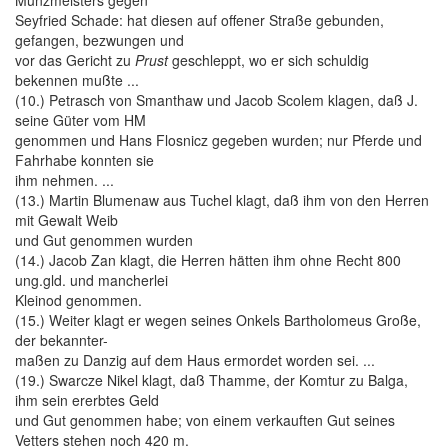
Münzmeisters gegen
Seyfried Schade: hat diesen auf offener Straße gebunden,
gefangen, bezwungen und
vor das Gericht zu
Prust
geschleppt, wo er sich schuldig
bekennen mußte ...
(10.) Petrasch von Smanthaw und Jacob Scolem klagen, daß J.
seine Güter vom HM
genommen und Hans Flosnicz gegeben wurden; nur Pferde und
Fahrhabe konnten sie
ihm nehmen. ...
(13.) Martin Blumenaw aus Tuchel klagt, daß ihm von den Herren
mit Gewalt Weib
und Gut genommen wurden
(14.) Jacob Zan klagt, die Herren hätten ihm ohne Recht 800
ung.gld. und mancherlei
Kleinod genommen.
(15.) Weiter klagt er wegen seines Onkels Bartholomeus Große,
der bekannter-
maßen zu Danzig auf dem Haus ermordet worden sei. ...
(19.) Swarcze Nikel klagt, daß Thamme, der Komtur zu Balga,
ihm sein ererbtes Geld
und Gut genommen habe; von einem verkauften Gut seines
Vetters stehen noch 420 m.