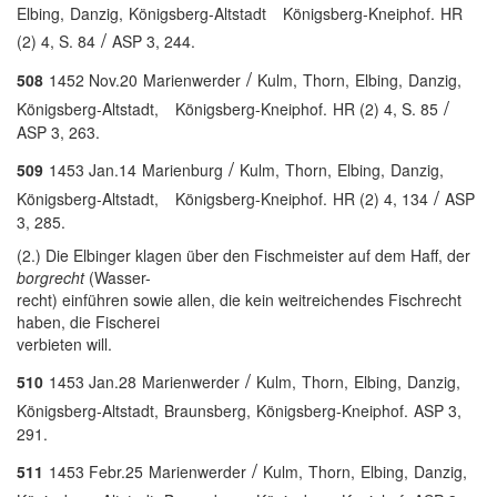
Elbing,
Danzig,
Königsberg-Altstadt
Königsberg-Kneiphof.
HR
/
(2) 4, S. 84
ASP 3, 244.
/
508
1452 Nov.20
Marienwerder
Kulm,
Thorn,
Elbing,
Danzig,
/
Königsberg-Altstadt,
Königsberg-Kneiphof.
HR (2) 4, S. 85
ASP 3, 263.
/
509
1453 Jan.14
Marienburg
Kulm,
Thorn,
Elbing,
Danzig,
/
Königsberg-Altstadt,
Königsberg-Kneiphof.
HR (2) 4, 134
ASP
3, 285.
(2.) Die Elbinger klagen über den Fischmeister auf dem Haff, der
borgrecht
(Wasser-
recht) einführen sowie allen, die kein weitreichendes Fischrecht
haben, die Fischerei
verbieten will.
/
510
1453 Jan.28
Marienwerder
Kulm,
Thorn,
Elbing,
Danzig,
Königsberg-Altstadt,
Braunsberg,
Königsberg-Kneiphof.
ASP 3,
291.
/
511
1453 Febr.25
Marienwerder
Kulm,
Thorn,
Elbing,
Danzig,