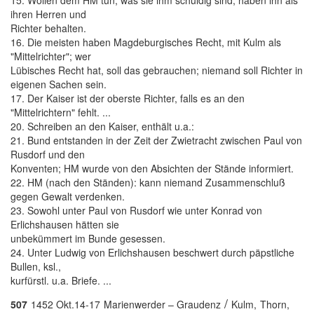
15. Wollen dem HM tun, was sie ihm schuldig sind; haben ihn als
ihren Herren und
Richter behalten.
16. Die meisten haben Magdeburgisches Recht, mit Kulm als
"Mittelrichter"; wer
Lübisches Recht hat, soll das gebrauchen; niemand soll Richter in
eigenen Sachen sein.
17. Der Kaiser ist der oberste Richter, falls es an den
"Mittelrichtern" fehlt. ...
20. Schreiben an den Kaiser, enthält u.a.:
21. Bund entstanden in der Zeit der Zwietracht zwischen Paul von
Rusdorf und den
Konventen; HM wurde von den Absichten der Stände informiert.
22. HM (nach den Ständen): kann niemand Zusammenschluß
gegen Gewalt verdenken.
23. Sowohl unter Paul von Rusdorf wie unter Konrad von
Erlichshausen hätten sie
unbekümmert im Bunde gesessen.
24. Unter Ludwig von Erlichshausen beschwert durch päpstliche
Bullen, ksl.,
kurfürstl. u.a. Briefe. ...
/
507
1452 Okt.14-17
Marienwerder – Graudenz
Kulm,
Thorn,