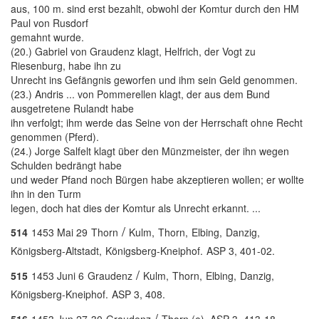
aus, 100 m. sind erst bezahlt, obwohl der Komtur durch den HM
Paul von Rusdorf
gemahnt wurde.
(20.) Gabriel von Graudenz klagt, Helfrich, der Vogt zu
Riesenburg, habe ihn zu
Unrecht ins Gefängnis geworfen und ihm sein Geld genommen.
(23.) Andris ... von Pommerellen klagt, der aus dem Bund
ausgetretene Rulandt habe
ihn verfolgt; ihm werde das Seine von der Herrschaft ohne Recht
genommen (Pferd).
(24.) Jorge Salfelt klagt über den Münzmeister, der ihn wegen
Schulden bedrängt habe
und weder Pfand noch Bürgen habe akzeptieren wollen; er wollte
ihn in den Turm
legen, doch hat dies der Komtur als Unrecht erkannt. ...
/
514
1453 Mai 29
Thorn
Kulm,
Thorn,
Elbing,
Danzig,
Königsberg-Altstadt,
Königsberg-Kneiphof.
ASP 3, 401-02.
/
515
1453 Juni 6
Graudenz
Kulm,
Thorn,
Elbing,
Danzig,
Königsberg-Kneiphof.
ASP 3, 408.
/