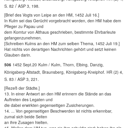
/
S. 82
ASP 3, 198.
[Brief des Vogts von Leipe an den HM, 1452 Juli 16.]
In Kulm sei das Gerücht vorgebracht worden, den HM habe dem
Pfleger zu Papau und
dem Komtur von Althaus geschrieben, bestimmte Ehrbarleute
gefangenzunehmen.
[Schreiben Kulms an den HM zum selben Thema, 1452 Juli 19.]
Hat nichts von derartigen Nachrichten gehört und setzt keinen
Glauben darin.
506
1452 Sept.20
Kulm /
Kulm,
Thorn,
Elbing,
Danzig,
Königsberg-Altstadt,
Braunsberg,
Königsberg-Kneiphof.
HR (2) 4,
S. 83 /
ASP 3, 221.
[Rezeß der Städte.]
13. In einer Antwort an den HM erinnern die Stände an das
Auftreten des Legaten und
die dabei erwirkten gegenseitigen Zusicherungen.
14. ... Von gegenseitigen Beschwerden ist nichts erkennbar,
zumal sich beide Seiten
an ihre Zusagen hielten.