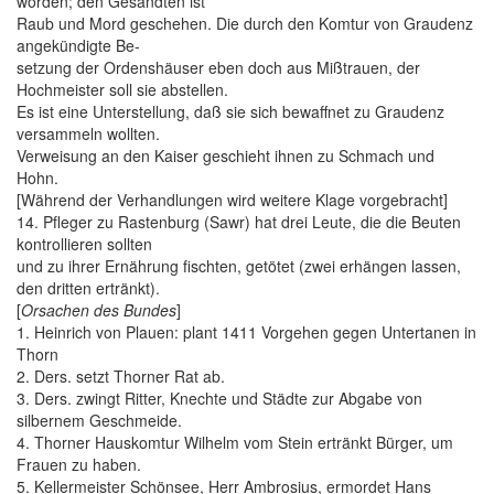
worden; den Gesandten ist
Raub und Mord geschehen. Die durch den Komtur von Graudenz
angekündigte Be-
setzung der Ordenshäuser eben doch aus Mißtrauen, der
Hochmeister soll sie abstellen.
Es ist eine Unterstellung, daß sie sich bewaffnet zu Graudenz
versammeln wollten.
Verweisung an den Kaiser geschieht ihnen zu Schmach und
Hohn.
[Während der Verhandlungen wird weitere Klage vorgebracht]
14. Pfleger zu Rastenburg (Sawr) hat drei Leute, die die Beuten
kontrollieren sollten
und zu ihrer Ernährung fischten, getötet (zwei erhängen lassen,
den dritten ertränkt).
[
Orsachen des Bundes
]
1. Heinrich von Plauen: plant 1411 Vorgehen gegen Untertanen in
Thorn
2. Ders. setzt Thorner Rat ab.
3. Ders. zwingt Ritter, Knechte und Städte zur Abgabe von
silbernem Geschmeide.
4. Thorner Hauskomtur Wilhelm vom Stein ertränkt Bürger, um
Frauen zu haben.
5. Kellermeister Schönsee, Herr Ambrosius, ermordet Hans