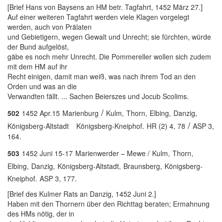
[Brief Hans von Baysens an HM betr. Tagfahrt, 1452 März 27.]
Auf einer weiteren Tagfahrt werden viele Klagen vorgelegt
werden, auch von Prälaten
und Gebietigern, wegen Gewalt und Unrecht; sie fürchten, würde
der Bund aufgelöst,
gäbe es noch mehr Unrecht. Die Pommereller wollen sich zudem
mit dem HM auf ihr
Recht einigen, damit man weiß, was nach ihrem Tod an den
Orden und was an die
Verwandten fällt. ... Sachen Beierszes und Jocub Scolims.
/
502
1452 Apr.15
Marienburg
Kulm,
Thorn,
Elbing,
Danzig,
/
Königsberg-Altstadt
Königsberg-Kneiphof.
HR (2) 4, 78
ASP 3,
164.
503
1452 Juni 15-17
Marienwerder – Mewe /
Kulm,
Thorn,
Elbing,
Danzig,
Königsberg-Altstadt,
Braunsberg,
Königsberg-
Kneiphof.
ASP 3, 177.
[Brief des Kulmer Rats an Danzig, 1452 Juni 2.]
Haben mit den Thornern über den Richttag beraten; Ermahnung
des HMs nötig, der in