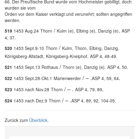
66. Der Preußische Bund wurde vom Hochmeister gebilligt, doch
wurden sie vom
Orden vor dem Kaiser verklagt und verunehrt; sollten angegriffen
werden.
/
.
519
1453 Aug.24
Thorn
Kulm (e),
Elbing (e),
Danzig (e)
ASP
4, 37.
/
520
1453 Sept.9-10
Thorn
Kulm,
Thorn,
Elbing,
Danzig,
Königsberg-Altstadt,
Königsberg-Kneiphof.
ASP 4, 48-49.
/
521
1453 Sept.13
Rothaus
Thorn (e),
Danzig (e).
ASP 4, 50.
/ – .
.
522
1453 Sept.28-Okt.1
Marienwerder
ASP 4, 59, 64
/ – .
.
523
1453 nach Nov.28
Thorn
ASP 4, 79, 89
/ – .
524
1453 nach Dez.9
Thorn
ASP 4, 89, 92, 104-05.
Zurück zum
Überblick
.