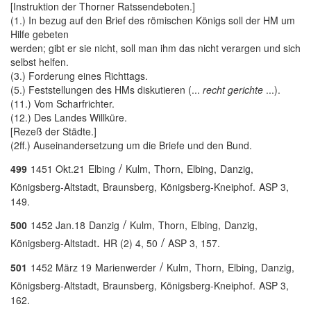
[Instruktion der Thorner Ratssendeboten.]
(1.) In bezug auf den Brief des römischen Königs soll der HM um
Hilfe gebeten
werden; gibt er sie nicht, soll man ihm das nicht verargen und sich
selbst helfen.
(3.) Forderung eines Richttags.
(5.) Feststellungen des HMs diskutieren (...
recht gerichte
...).
(11.) Vom Scharfrichter.
(12.) Des Landes Willküre.
[Rezeß der Städte.]
(2ff.) Auseinandersetzung um die Briefe und den Bund.
/
499
1451 Okt.21
Elbing
Kulm,
Thorn,
Elbing,
Danzig,
Königsberg-Altstadt,
Braunsberg,
Königsberg-Kneiphof.
ASP 3,
149.
/
500
1452 Jan.18
Danzig
Kulm,
Thorn,
Elbing,
Danzig,
.
/
Königsberg-Altstadt
HR (2) 4, 50
ASP 3, 157.
/
501
1452 März 19
Marienwerder
Kulm,
Thorn,
Elbing,
Danzig,
Königsberg-Altstadt,
Braunsberg,
Königsberg-Kneiphof.
ASP 3,
162.