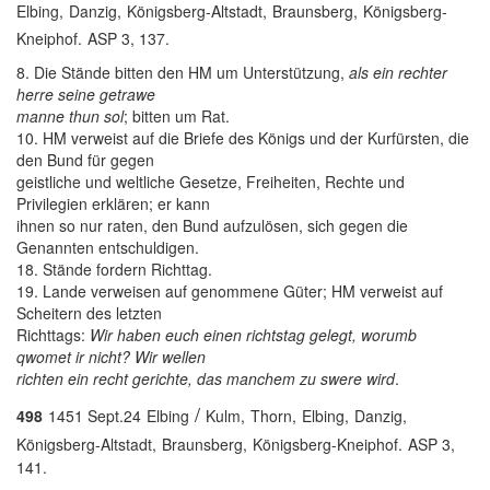
Elbing,
Danzig,
Königsberg-Altstadt,
Braunsberg,
Königsberg-
Kneiphof.
ASP 3, 137.
8. Die Stände bitten den HM um Unterstützung,
als ein rechter
herre seine getrawe
manne thun sol
; bitten um Rat.
10. HM verweist auf die Briefe des Königs und der Kurfürsten, die
den Bund für gegen
geistliche und weltliche Gesetze, Freiheiten, Rechte und
Privilegien erklären; er kann
ihnen so nur raten, den Bund aufzulösen, sich gegen die
Genannten entschuldigen.
18. Stände fordern Richttag.
19. Lande verweisen auf genommene Güter; HM verweist auf
Scheitern des letzten
Richttags:
Wir haben euch einen richtstag gelegt, worumb
qwomet ir nicht? Wir wellen
richten ein recht gerichte, das manchem zu swere wird
.
/
498
1451 Sept.24
Elbing
Kulm,
Thorn,
Elbing,
Danzig,
Königsberg-Altstadt,
Braunsberg,
Königsberg-Kneiphof.
ASP 3,
141.