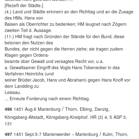
[Rezeß der Städte.]
(4.) Land und Städte erinnern an den Richttag und an die Zusage
des HMs, Hans von
Baisen als Oberrichter zu bedenken; HM leugnet nach Zögern
zweiten Teil d. Aussage.
(11.) HM fragt nach Gründen der Stände für den Bund; diese
betonen den Nutzen des
Bundes, der nicht gegen die Herren ziehe; sie tragen zudem
Klagen gegen Ordens-
beamte über Gewalt und versagtes Recht vor, u.a.
a. Gewaltsamer Eingriff des Vogts Hans Tobenecker in das
Verfahren Heinrichs (und
seiner Brüder Jacob, Hans und Abraham) gegen Hans Knoff vor
dem Landding zu
Leissau.
... Erneute Forderung nach einem Richttag.
/
496
1451 Aug.6
Marienburg
Thorn,
Elbing,
Danzig,
,
Königsberg-Altstadt
Königsberg-Kneiphof.
HR (2) 4, 5
ASP 3,
131
/
497
1451 Sept.5-7
Marienwerder – Marienburg
Kulm,
Thorn,