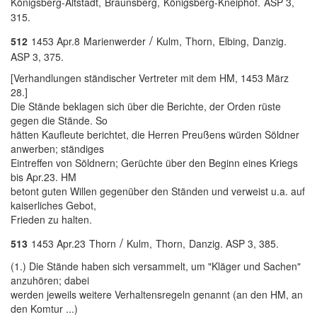
Königsberg-Altstadt,
Braunsberg,
Königsberg-Kneiphof.
ASP 3,
315.
/
512
1453 Apr.8
Marienwerder
Kulm,
Thorn,
Elbing,
Danzig.
ASP 3, 375.
[Verhandlungen ständischer Vertreter mit dem HM, 1453 März
28.]
Die Stände beklagen sich über die Berichte, der Orden rüste
gegen die Stände. So
hätten Kaufleute berichtet, die Herren Preußens würden Söldner
anwerben; ständiges
Eintreffen von Söldnern; Gerüchte über den Beginn eines Kriegs
bis Apr.23. HM
betont guten Willen gegenüber den Ständen und verweist u.a. auf
kaiserliches Gebot,
Frieden zu halten.
/
513
1453 Apr.23
Thorn
Kulm,
Thorn,
Danzig. ASP 3, 385.
(1.) Die Stände haben sich versammelt, um "Kläger und Sachen"
anzuhören; dabei
werden jeweils weitere Verhaltensregeln genannt (an den HM, an
den Komtur ...)