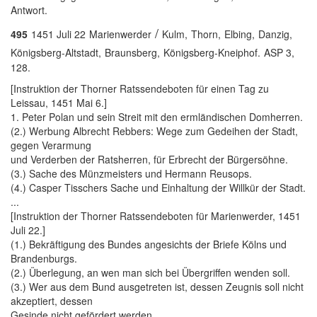
Antwort.
/
495
1451 Juli 22
Marienwerder
Kulm,
Thorn,
Elbing,
Danzig,
Königsberg-Altstadt,
Braunsberg,
Königsberg-Kneiphof.
ASP 3,
128.
[Instruktion der Thorner Ratssendeboten für einen Tag zu
Leissau, 1451 Mai 6.]
1. Peter Polan und sein Streit mit den ermländischen Domherren.
(2.) Werbung Albrecht Rebbers: Wege zum Gedeihen der Stadt,
gegen Verarmung
und Verderben der Ratsherren, für Erbrecht der Bürgersöhne.
(3.) Sache des Münzmeisters und Hermann Reusops.
(4.) Casper Tisschers Sache und Einhaltung der Willkür der Stadt.
...
[Instruktion der Thorner Ratssendeboten für Marienwerder, 1451
Juli 22.]
(1.) Bekräftigung des Bundes angesichts der Briefe Kölns und
Brandenburgs.
(2.) Überlegung, an wen man sich bei Übergriffen wenden soll.
(3.) Wer aus dem Bund ausgetreten ist, dessen Zeugnis soll nicht
akzeptiert, dessen
Gesinde nicht gefördert werden. ...