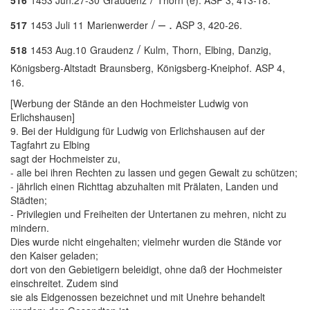
516
1453 Jun.27-30
Graudenz
Thorn (e). ASP 3, 413-18.
/ – .
517
1453 Juli 11
Marienwerder
ASP 3, 420-26.
/
518
1453 Aug.10
Graudenz
Kulm,
Thorn,
Elbing,
Danzig,
Königsberg-Altstadt
Braunsberg,
Königsberg-Kneiphof.
ASP 4,
16.
[Werbung der Stände an den Hochmeister Ludwig von
Erlichshausen]
9. Bei der Huldigung für Ludwig von Erlichshausen auf der
Tagfahrt zu Elbing
sagt der Hochmeister zu,
- alle bei ihren Rechten zu lassen und gegen Gewalt zu schützen;
- jährlich einen Richttag abzuhalten mit Prälaten, Landen und
Städten;
- Privilegien und Freiheiten der Untertanen zu mehren, nicht zu
mindern.
Dies wurde nicht eingehalten; vielmehr wurden die Stände vor
den Kaiser geladen;
dort von den Gebietigern beleidigt, ohne daß der Hochmeister
einschreitet. Zudem sind
sie als Eidgenossen bezeichnet und mit Unehre behandelt