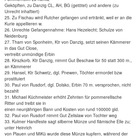
Geköpften, zu Danzig CL, AH, BG (getötet) und andere (zu
Unrecht inhaftiert)
25. Zu Fischau wird Rutcher gefangen und ertränkt, weil er an die
Kurie appellieren w.
26. Unrechte Gefangennahme: Hans Hezelecht; Schulze von
Neidenburg
27. Tham von Sponheim, Ktr von Danzig, setzt seinen Kämmerer
in das Gut Close,
vertreibt unmündige Erbin
28. Kirszkorb. Ktr Danzig, nimmt Gut Beschaw für 50 statt 300 m.,
an Kämmerer
29. Hansel, Ktr Schwetz, dgl. Pnewen, Töchter ermordet bzw
prostituiert
30. Paul von Rusdorf, dgl. Dolsko, Erbin 70 m. versprochen, nicht
bezahlt
31. Michael Küchmeister erhöht Zehnten für pommerellische
Ritter und treibt sie in
einen neunjährigen Bann und Kosten von rund 100000 gld.
32. Paul von Rusdorf nimmt Gut Zelislaw von Tochter weg
33. Kulmer Handfeste sagt silberne Münze und flämische Elle zu;
unter Heinrich
von Plauen und MiKü wurde diese Münze kupfern, während der