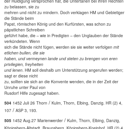
der Huldigung versprochen hat, die Untertanen bei ihren Rechten
zu belassen, sie zu
mehren und nicht zu mindern. Doch verklagen HM und Gebietiger
die Stände beim
Papst, römischen König und den Kurfürsten, was schon zu
päpstlichen Schreiben
geführt habe, die – wie in Predigten – den Unglauben der Stände
verkündeten. Wenn
sich die Stände nicht fügen, werden sie sie weiter verfolgen
mit
etlichen bullen, die sie
haben, und vermeynen lande und steten zu brengen von eren
privilegien, freyheiten
und lenen
. HM soll deshalb um Unterstützung angerufen werden;
sagt er diese nicht
zu, sollten sie sich an die Konvente wenden, die in der Zeit der
Unruhe unter Paul von
Rusdorf Hilfe zugesagt haben.
/
504
1452 Juli 26
Thorn
Kulm,
Thorn,
Elbing,
Danzig. HR (2) 4,
/
107
ASP 3, 193.
/
505
1452 Aug.27
Marienwerder
Kulm,
Thorn,
Elbing,
Danzig,
Königsberg-Altstadt,
Braunsberg,
Königsberg-Kneiphof.
HR (2) 4,