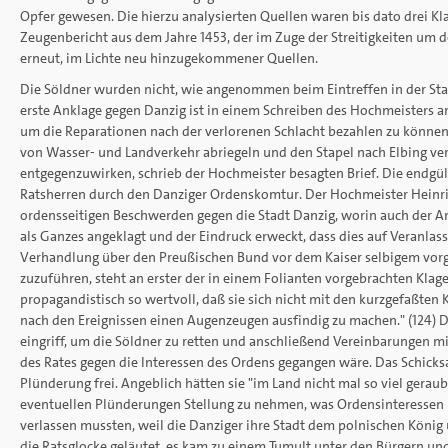
Opfer gewesen. Die hierzu analysierten Quellen waren bis dato drei Kl
Zeugenbericht aus dem Jahre 1453, der im Zuge der Streitigkeiten um 
erneut, im Lichte neu hinzugekommener Quellen.
Die Söldner wurden nicht, wie angenommen beim Eintreffen in der Stadt
erste Anklage gegen Danzig ist in einem Schreiben des Hochmeisters an 
um die Reparationen nach der verlorenen Schlacht bezahlen zu können,
von Wasser- und Landverkehr abriegeln und den Stapel nach Elbing ve
entgegenzuwirken, schrieb der Hochmeister besagten Brief. Die endgü
Ratsherren durch den Danziger Ordenskomtur. Der Hochmeister Heinric
ordensseitigen Beschwerden gegen die Stadt Danzig, worin auch der An
als Ganzes angeklagt und der Eindruck erweckt, dass dies auf Veranlas
Verhandlung über den Preußischen Bund vor dem Kaiser selbigem vor
zuzuführen, steht an erster der in einem Folianten vorgebrachten Kla
propagandistisch so wertvoll, daß sie sich nicht mit den kurzgefaßten
nach den Ereignissen einen Augenzeugen ausfindig zu machen." (124) Di
eingriff, um die Söldner zu retten und anschließend Vereinbarungen mit 
des Rates gegen die Interessen des Ordens gegangen wäre. Das Schicksa
Plünderung frei. Angeblich hätten sie "im Land nicht mal so viel geraub
eventuellen Plünderungen Stellung zu nehmen, was Ordensinteressen hät
verlassen mussten, weil die Danziger ihre Stadt dem polnischen König
die Ratsglocke geläutet, es kam zu einem Tumult unter den Bürgern un