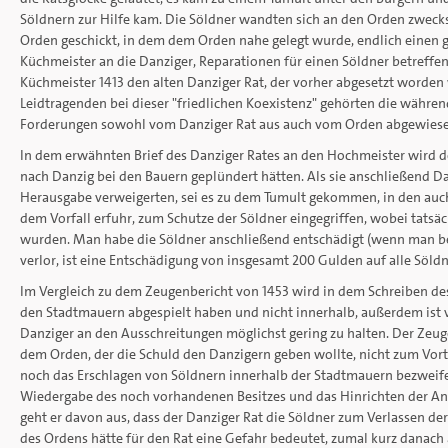
Söldnern zur Hilfe kam. Die Söldner wandten sich an den Orden zwecks
Orden geschickt, in dem dem Orden nahe gelegt wurde, endlich einen g
Küchmeister an die Danziger, Reparationen für einen Söldner betreffe
Küchmeister 1413 den alten Danziger Rat, der vorher abgesetzt worden 
Leidtragenden bei dieser "friedlichen Koexistenz" gehörten die währe
Forderungen sowohl vom Danziger Rat aus auch vom Orden abgewiesen
In dem erwähnten Brief des Danziger Rates an den Hochmeister wird de
nach Danzig bei den Bauern geplündert hätten. Als sie anschließend Dan
Herausgabe verweigerten, sei es zu dem Tumult gekommen, in den auch S
dem Vorfall erfuhr, zum Schutze der Söldner eingegriffen, wobei tatsä
wurden. Man habe die Söldner anschließend entschädigt (wenn man bed
verlor, ist eine Entschädigung von insgesamt 200 Gulden auf alle Söldn
Im Vergleich zu dem Zeugenbericht von 1453 wird in dem Schreiben des 
den Stadtmauern abgespielt haben und nicht innerhalb, außerdem ist v
Danziger an den Ausschreitungen möglichst gering zu halten. Der Zeug
dem Orden, der die Schuld den Danzigern geben wollte, nicht zum Vorte
noch das Erschlagen von Söldnern innerhalb der Stadtmauern bezweifeln
Wiedergabe des noch vorhandenen Besitzes und das Hinrichten der An
geht er davon aus, dass der Danziger Rat die Söldner zum Verlassen der
des Ordens hätte für den Rat eine Gefahr bedeutet, zumal kurz danac