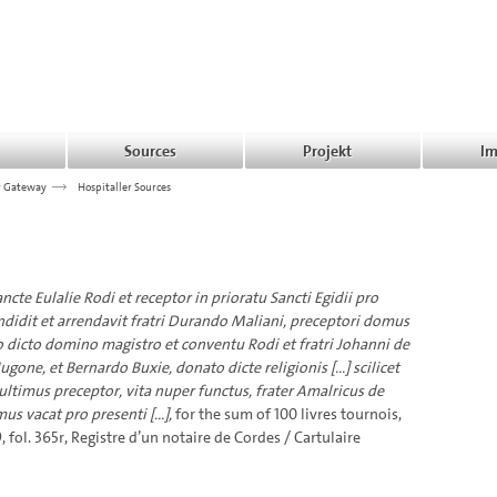
Sources
Projekt
Im
r Gateway
>>>
Hospitaller Sources
cte Eulalie Rodi et receptor in prioratu Sancti Egidii pro
didit et arrendavit fratri Durando Maliani, preceptori domus
o dicto domino magistro et conventu Rodi et fratri Johanni de
one, et Bernardo Buxie, donato dicte religionis [...] scilicet
ultimus preceptor, vita nuper functus, frater Amalricus de
s vacat pro presenti [...],
for the sum of 100 livres tournois,
9, fol. 365r, Registre d’un notaire de Cordes / Cartulaire