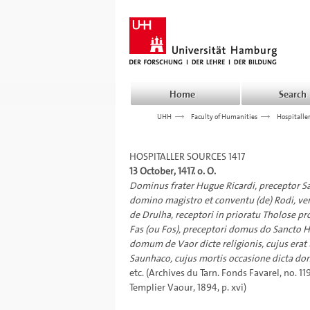
Home
Search
UHH
>>>
Faculty of Humanities
>>>
Hospitalle
HOSPITALLER SOURCES 1417
13 October, 1417. o. O.
Dominus frater Hugue Ricardi, preceptor San
domino magistro et conventu (de) Rodi, ven
de Drulha, receptori in prioratu Tholose pr
Fas (ou Fos), preceptori domus do Sancto Hug
domum de Vaor dicte religionis, cujus erat 
Saunhaco, cujus mortis occasione dicta domu
etc. (Archives du Tarn. Fonds Favarel, no. 11
Templier Vaour, 1894, p. xvi)