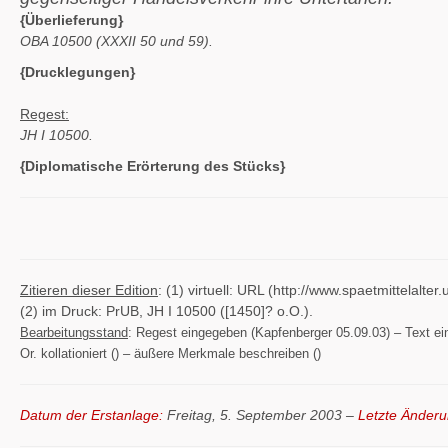
{Überlieferung}
OBA 10500 (XXXII 50 und 59).
{Drucklegungen}
Regest:
JH I 10500.
{Diplomatische Erörterung des Stücks}
Zitieren dieser Edition
: (1) virtuell: URL (http://www.spaetmittelal
(2) im Druck: PrUB, JH I 10500 ([1450]? o.O.).
Bearbeitungsstand
: Regest eingegeben (Kapfenberger 05.09.03) – Text eing
Or. kollationiert () – äußere Merkmale beschreiben ()
Datum der Erstanlage:
Freitag, 5. September 2003 –
Letzte Änderu