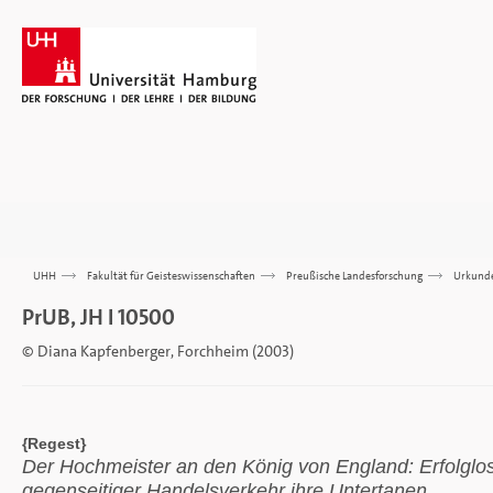
UHH
>>>
Fakultät für Geisteswissenschaften
>>>
Preußische Landesforschung
>>>
Urkund
PrUB, JH I 10500
© Diana Kapfenberger, Forchheim (2003)
{Regest}
Der Hochmeister an den König von England: Erfolglo
gegenseitiger Handelsverkehr ihre Untertanen.