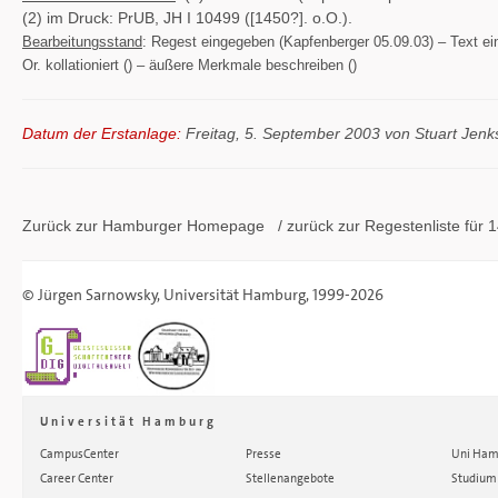
(2) im Druck: PrUB, JH I 10499 ([1450?]. o.O.).
Bearbeitungsstand
: Regest eingegeben (Kapfenberger 05.09.03) – Text eing
Or. kollationiert () – äußere Merkmale beschreiben ()
Datum der Erstanlage:
Freitag, 5. September 2003 von Stuart Jenk
Zurück zur Hamburger
Homepage
/ zurück zur
Regestenliste
für 1
©
Jürgen Sarnowsky
,
Universität Hamburg
, 1999-2026