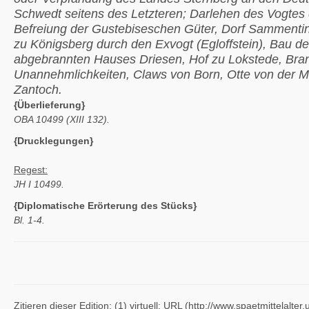
Schwedt seitens des Letzteren; Darlehen des Vogtes
Befreiung der Gustebiseschen Güter, Dorf Sammenti
zu Königsberg durch den Exvogt (Egloffstein), Bau 
abgebrannten Hauses Driesen, Hof zu Lokstede, Bra
Unannehmlichkeiten, Claws von Born, Otte von der Ma
Zantoch.
{Überlieferung}
OBA 10499 (XIII 132).
{Drucklegungen}
Regest:
JH I 10499.
{Diplomatische Erörterung des Stücks}
Bl. 1-4.
Zitieren dieser Edition
: (1) virtuell: URL (http://www.spaetmittelal