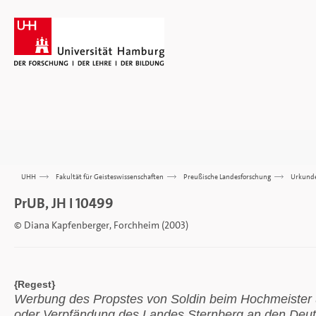
UHH
>>>
Fakultät für Geisteswissenschaften
>>>
Preußische Landesforschung
>>>
Urkund
PrUB, JH I 10499
© Diana Kapfenberger, Forchheim (2003)
{Regest}
Werbung des Propstes von Soldin beim Hochmeister 
oder Verpfändung des Landes Sternberg an den Deut