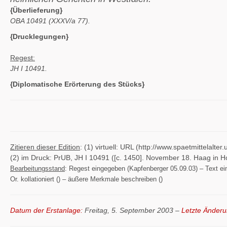
{Überlieferung}
OBA 10491 (XXXV/a 77).
{Drucklegungen}
Regest:
JH I 10491.
{Diplomatische Erörterung des Stücks}
Zitieren dieser Edition
: (1) virtuell: URL (http://www.spaetmittelal
(2) im Druck: PrUB, JH I 10491 ([c. 1450]. November 18. Haag in Ho
Bearbeitungsstand
: Regest eingegeben (Kapfenberger 05.09.03) – Text eing
Or. kollationiert () – äußere Merkmale beschreiben ()
Datum der Erstanlage:
Freitag, 5. September 2003 –
Letzte Änderu