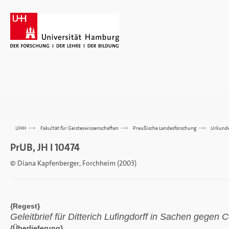
UHH
>>>
Fakultät für Geisteswissenschaften
>>>
Preußische Landesforschung
>>>
Urkund
PrUB, JH I 10474
© Diana Kapfenberger, Forchheim (2003)
{Regest}
Geleitbrief für Ditterich Lufingdorff in Sachen geg
{Überlieferung}