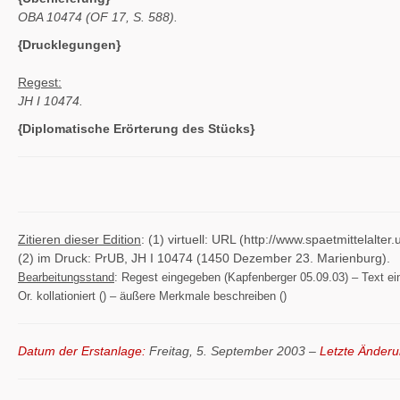
OBA 10474 (OF 17, S. 588).
{Drucklegungen}
Regest:
JH I 10474.
{Diplomatische Erörterung des Stücks}
Zitieren dieser Edition
: (1) virtuell: URL (http://www.spaetmittelal
(2) im Druck: PrUB, JH I 10474 (1450 Dezember 23. Marienburg).
Bearbeitungsstand
: Regest eingegeben (Kapfenberger 05.09.03) – Text eing
Or. kollationiert () – äußere Merkmale beschreiben ()
Datum der Erstanlage:
Freitag, 5. September 2003 –
Letzte Änderu