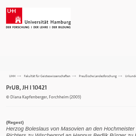
UHH
>>>
Fakultät für Geisteswissenschaften
>>>
Preußische Landesforschung
>>>
Urkund
PrUB, JH I 10421
© Diana Kapfenberger, Forchheim (2003)
{Regest}
Herzog Boleslaus von Masovien an den Hochmeister 
Richters zu Wischegrod an Hannus Bedlik Bürger zu 