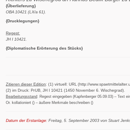
{Überlieferung}
OBA 10421 (LX/a 61).
{Drucklegungen}
Regest:
JH I 10421.
{Diplomatische Erörterung des Stücks}
Zitieren dieser Edition
: (1) virtuell: URL (http://www.spaetmittelal
(2) im Druck: PrUB, JH I 10421 (1450 November 6. Wischegrad).
Bearbeitungsstand
: Regest eingegeben (Kapfenberger 05.09.03) – Text eing
Or. kollationiert () – äußere Merkmale beschreiben ()
Datum der Erstanlage:
Freitag, 5. September 2003 von Stuart Jenk