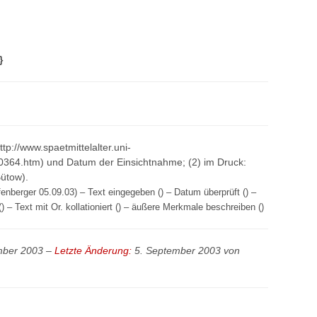
}
http://www.spaetmittelalter.uni-
0364.htm) und Datum der Einsichtnahme; (2) im Druck:
ütow).
enberger 05.09.03) – Text eingegeben () – Datum überprüft () –
) – Text mit Or. kollationiert () – äußere Merkmale beschreiben ()
ember 2003 –
Letzte Änderung:
5. September 2003 von