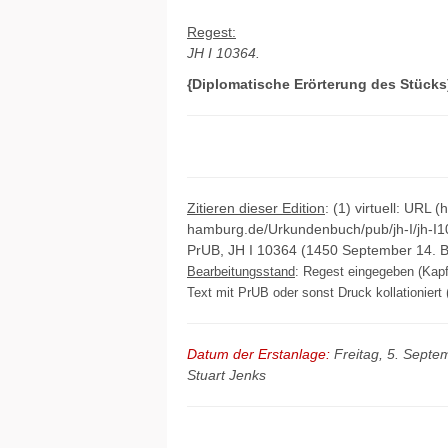
Regest:
JH I 10364.
{Diplomatische Erörterung des Stücks
Zitieren dieser Edition
: (1) virtuell: URL (
hamburg.de/Urkundenbuch/pub/jh-I/jh-I1
PrUB, JH I 10364 (1450 September 14. B
Bearbeitungsstand
: Regest eingegeben (Kapf
Text mit PrUB oder sonst Druck kollationiert (
Datum der Erstanlage:
Freitag, 5. Sept
Stuart Jenks