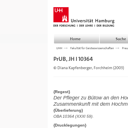
Home
Suche
UHH
>>>
Fakultät für Geisteswissenschaften
>>>
Preu
PrUB, JH I 10364
© Diana Kapfenberger, Forchheim (2003)
{Regest}
Der Pfleger zu Bütow an den Ho
Zusammenkunft mit dem Hochme
{Überlieferung}
OBA 10364 (XXXI 59).
{Drucklegungen}