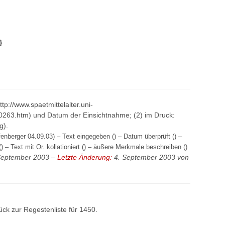
}
http://www.spaetmittelalter.uni-
0263.htm) und Datum der Einsichtnahme; (2) im Druck:
g).
enberger 04.09.03) – Text eingegeben () – Datum überprüft () –
) – Text mit Or. kollationiert () – äußere Merkmale beschreiben ()
September 2003 –
Letzte Änderung:
4. September 2003 von
ück zur
Regestenliste
für 1450.