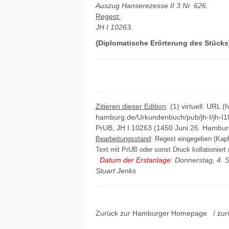
Auszug Hanserezesse II 3 Nr. 626.
Regest:
JH I 10263.
{Diplomatische Erörterung des Stücks
Zitieren dieser Edition
: (1) virtuell: URL (
hamburg.de/Urkundenbuch/pub/jh-I/jh-I1
PrUB, JH I 10263 (1450 Juni 26. Hambur
Bearbeitungsstand
: Regest eingegeben (Kapf
Text mit PrUB oder sonst Druck kollationiert (
Datum der Erstanlage:
Donnerstag, 4. 
Stuart Jenks
Zurück zur Hamburger
Homepage
/ zur