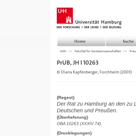
Home
Suche
UHH
>>>
Fakultät für Geisteswissenschaften
>>>
Preu
PrUB, JH I 10263
© Diana Kapfenberger, Forchheim (2003)
{Regest}
Der Rat zu Hamburg an den zu 
Deutschen und Preußen.
{Überlieferung}
OBA 10263 (XXXIV 74).
{Drucklegungen}